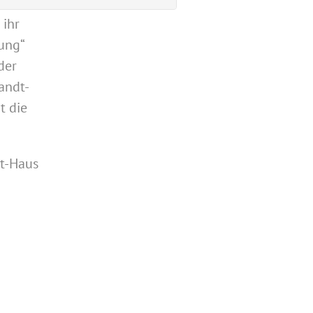
 ihr
ung“
der
randt-
t die
dt-Haus