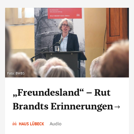
Foto: BWBS
„Freundesland“ – Rut
Brandts Erinnerungen
Audio
HAUS LÜBECK