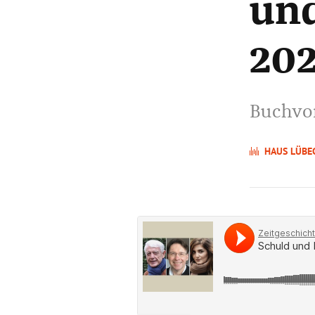
und
20
Buchvor
HAUS LÜBE