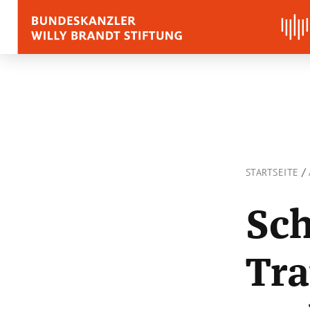
BIOGRAFIE
REDEN, ZITATE UND
/
STARTSEITE
Zitate
Reden
Sch
Stimmen zu Willy Bra
Tra