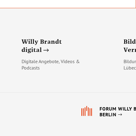
Willy Brandt
Bil
digital
Ver
Digitale Angebote, Videos &
Bildu
Podcasts
Lübec
FORUM WILLY 
BERLIN