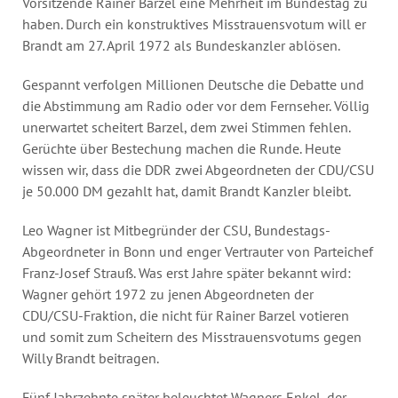
Vorsitzende Rainer Barzel eine Mehrheit im Bundestag zu
haben. Durch ein konstruktives Misstrauensvotum will er
Brandt am 27. April 1972 als Bundeskanzler ablösen.
Gespannt verfolgen Millionen Deutsche die Debatte und
die Abstimmung am Radio oder vor dem Fernseher. Völlig
unerwartet scheitert Barzel, dem zwei Stimmen fehlen.
Gerüchte über Bestechung machen die Runde. Heute
wissen wir, dass die DDR zwei Abgeordneten der CDU/CSU
je 50.000 DM gezahlt hat, damit Brandt Kanzler bleibt.
Leo Wagner ist Mitbegründer der CSU, Bundestags-
Abgeordneter in Bonn und enger Vertrauter von Parteichef
Franz-Josef Strauß. Was erst Jahre später bekannt wird:
Wagner gehört 1972 zu jenen Abgeordneten der
CDU/CSU-Fraktion, die nicht für Rainer Barzel votieren
und somit zum Scheitern des Misstrauensvotums gegen
Willy Brandt beitragen.
Fünf Jahrzehnte später beleuchtet Wagners Enkel, der