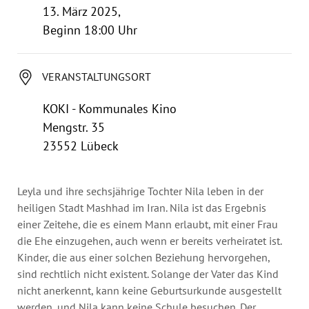
Jahresbericht
13. März 2025,
Stellen & Ausschreibungen
Beginn 18:00 Uhr
VERANSTALTUNGSORT
KOKI - Kommunales Kino
Mengstr. 35
23552 Lübeck
Leyla und ihre sechsjährige Tochter Nila leben in der
heiligen Stadt Mashhad im Iran. Nila ist das Ergebnis
einer Zeitehe, die es einem Mann erlaubt, mit einer Frau
die Ehe einzugehen, auch wenn er bereits verheiratet ist.
Kinder, die aus einer solchen Beziehung hervorgehen,
sind rechtlich nicht existent. Solange der Vater das Kind
nicht anerkennt, kann keine Geburtsurkunde ausgestellt
werden, und Nila kann keine Schule besuchen. Der