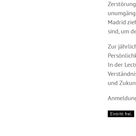
Zerstörung
unumgängli
Madrid zie
sind, um d
Zur jährli
Persönlichk
In der Lect
Verständni
und Zukunf
Anmeldung
Eintritt frei.