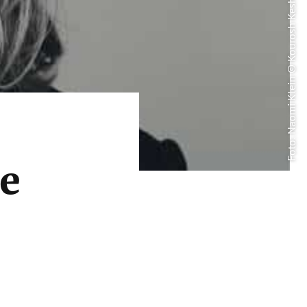
Foto: Naomi Klein © Kourosh Keshir
re