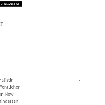
VERGANGENE
RT
alistin
.
fentlichen
een New
minderten