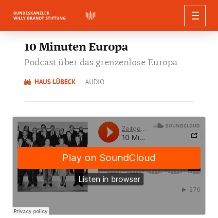
WILLY BRANDT
10 Minuten Europa
Podcast über das grenzenlose Europa
EXHIBITIONS
BIOGRAPHY
PUBLICATIONS
QUOTES, SPEECHES AND APPRAISALS
HAUS LÜBECK
AUDIO
CURRENT EVENTS
EXHIBITIONS
RESEARCH
GUIDED TOURS
Berlin Edition
THE FOUNDATION
NEWS
WILLY BRANDT DIGITAL
Quotes
Forum Willy Brandt Berlin
EDUCATIONAL PROGRAMM
Conferences
Editions and Documents
PRESS
Guided Tours in Berlin
Speeches
EVENTS
Willy-Brandt-Haus Lübeck
ABOUT US
Willy Brandt’s Online Biography
Lectures and Workshops
SEARCH
AUDIO & VIDEO
Publications-Series
Educational Offers in Berlin
Guided Tours in Lübeck
Voices on Willy Brandt
ORGANISATION
Willy-Brandt-Forum Unkel
Press Releases
Digital Projects
Research-Projects
Federal Chancellor Willy Brandt Foundation
Further Publications
NEWSLETTER
Educational Offers in Lübeck
Guided Tours in Unkel
Press Material
Digital Workshops
Committees
Research Funding
What We Do
Download
Educational Offers in Unkel
Audio walk: the Building of the Berlin Wall
Team
Willy Brandt Archive
50th Anniversary
Social Media
Partners and Sponsors
Annual Themes
Vacancies