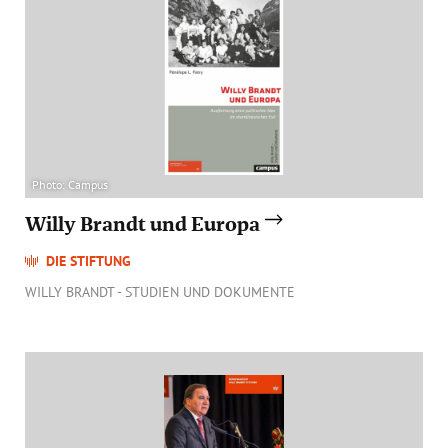
Annual Reports
Organigram
Photo: Campus
Willy Brandt und Europa
DIE STIFTUNG
WILLY BRANDT - STUDIEN UND DOKUMENTE