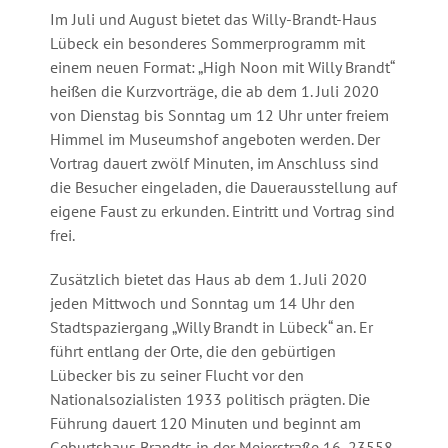
Annual Reports
Im Juli und August bietet das Willy-Brandt-Haus
Organigram
Lübeck ein besonderes Sommerprogramm mit
einem neuen Format: „High Noon mit Willy Brandt“
heißen die Kurzvorträge, die ab dem 1. Juli 2020
von Dienstag bis Sonntag um 12 Uhr unter freiem
Himmel im Museumshof angeboten werden. Der
Vortrag dauert zwölf Minuten, im Anschluss sind
die Besucher eingeladen, die Dauerausstellung auf
eigene Faust zu erkunden. Eintritt und Vortrag sind
frei.
Zusätzlich bietet das Haus ab dem 1. Juli 2020
jeden Mittwoch und Sonntag um 14 Uhr den
Stadtspaziergang „Willy Brandt in Lübeck“ an. Er
führt entlang der Orte, die den gebürtigen
Lübecker bis zu seiner Flucht vor den
Nationalsozialisten 1933 politisch prägten. Die
Führung dauert 120 Minuten und beginnt am
Geburtshaus Brandts in der Meierstraße 16, 23558