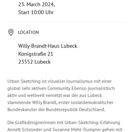
Annual Reports
23. March 2024,
Organigram
Start 10:00 Uhr
LOCATION
Willy-Brandt-Haus Lübeck
Königstraße 21
23552 Lübeck
Urban Sketching ist visueller Journalismus mit einer
global sehr aktiven Community. Ebenso journalistisch
aktiv und weltweit vernetzt war der aus Lübeck
stammende Willy Brandt, erster sozialdemokratischer
Bundeskanzler der Bundesrepublik Deutschland.
Die Grafikdesignerinnen mit Urban-Sketching-Erfahrung
Annett Schroeder und Susanne Mehl-Trumpler gehen mit