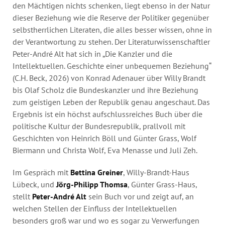
den Mächtigen nichts schenken, liegt ebenso in der Natur
dieser Beziehung wie die Reserve der Politiker gegenüber
selbstherrlichen Literaten, die alles besser wissen, ohne in
der Verantwortung zu stehen. Der Literaturwissenschaftler
Peter-André Alt hat sich in „Die Kanzler und die
Intellektuellen. Geschichte einer unbequemen Beziehung“
(C.H. Beck, 2026) von Konrad Adenauer über Willy Brandt
bis Olaf Scholz die Bundeskanzler und ihre Beziehung
zum geistigen Leben der Republik genau angeschaut. Das
Ergebnis ist ein höchst aufschlussreiches Buch über die
politische Kultur der Bundesrepublik, prallvoll mit
Geschichten von Heinrich Böll und Günter Grass, Wolf
Biermann und Christa Wolf, Eva Menasse und Juli Zeh.
Im Gespräch mit
Bettina Greiner
, Willy-Brandt-Haus
Lübeck, und
Jörg-Philipp Thomsa
, Günter Grass-Haus,
stellt
Peter-André Alt
sein Buch vor und zeigt auf, an
welchen Stellen der Einfluss der Intellektuellen
besonders groß war und wo es sogar zu Verwerfungen