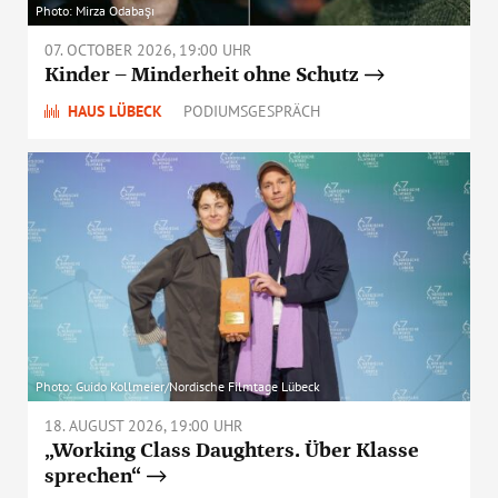
Photo: Mirza Odabaşı
07. OCTOBER 2026, 19:00 UHR
Kinder – Minderheit ohne Schutz
HAUS LÜBECK
PODIUMSGESPRÄCH
Photo: Guido Kollmeier/Nordische Filmtage Lübeck
18. AUGUST 2026, 19:00 UHR
„Working Class Daughters. Über Klasse
sprechen“