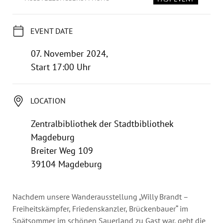
Annual Reports
Organigram
EVENT DATE
07. November 2024,
Start 17:00 Uhr
LOCATION
Zentralbibliothek der Stadtbibliothek
Magdeburg
Breiter Weg 109
39104 Magdeburg
Nachdem unsere Wanderausstellung „Willy Brandt –
Freiheitskämpfer, Friedenskanzler, Brückenbauer“ im
Spätsommer im schönen Sauerland zu Gast war, geht die