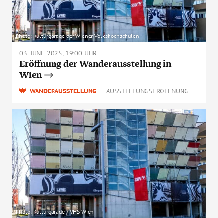
Photo: Kulturgarage der Wiener Volkshochschulen
03. JUNE 2025, 19:00 UHR
Eröffnung der Wanderausstellung in
Wien
WANDERAUSSTELLUNG
AUSSTELLUNGSERÖFFNUNG
Photo: Kulturgarade / VHS Wien