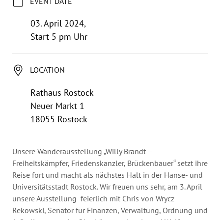
EVENT DATE
Annual Reports
Organigram
03. April 2024,
Start 5 pm Uhr
LOCATION
Rathaus Rostock
Neuer Markt 1
18055 Rostock
Unsere Wanderausstellung
„Willy Brandt –
Freiheitskämpfer, Friedenskanzler, Brückenbauer“
setzt ihre
Reise fort und macht als nächstes Halt in der Hanse- und
Universitätsstadt Rostock. Wir freuen uns sehr, am 3. April
unsere Ausstellung
feierlich mit Chris von Wrycz
Rekowski, Senator für Finanzen, Verwaltung, Ordnung und