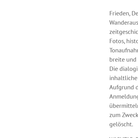
Frieden, D
Wanderauss
zeitgeschi
Fotos, his
Tonaufnahm
breite und 
Die dialog
inhaltlich
Aufgrund d
Anmeldung 
übermittel
zum Zweck
gelöscht.