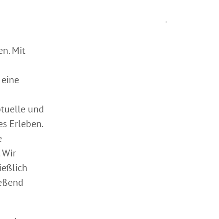
.
n. Mit
 eine
ptuelle und
es Erleben.
e
 Wir
ießlich
ießend