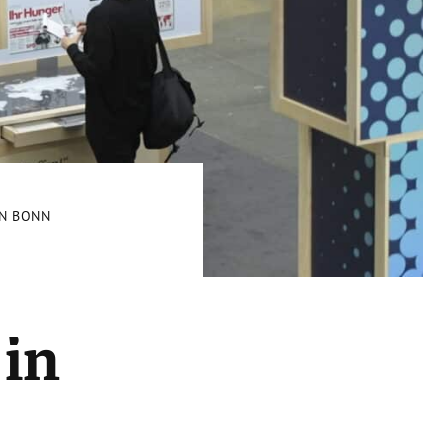
IN BONN
in