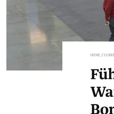
/
HOME
CURR
Füh
Wan
Bo