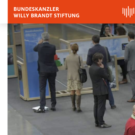
BIOGRAPHY
QUOTES, SPEECHES 
APPRAISALS
Quotes
Speeches
Voices on Willy Brand