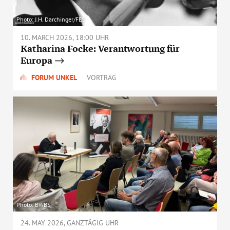
Photo: J.H. Darchinger/FES
10. MARCH 2026, 18:00 UHR
Katharina Focke: Verantwortung für
Europa
FORUM UNKEL
VORTRAG
Photo: BWBS
24. MAY 2026, GANZTÄGIG UHR