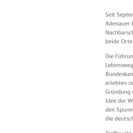
Seit Septe
Adenauer-F
Nachbarsch
beide Orte
Die Führun
Lebenswege
Bundeskanz
erlebten s
Gründung d
Idee der W
den Spuren
die deutsc