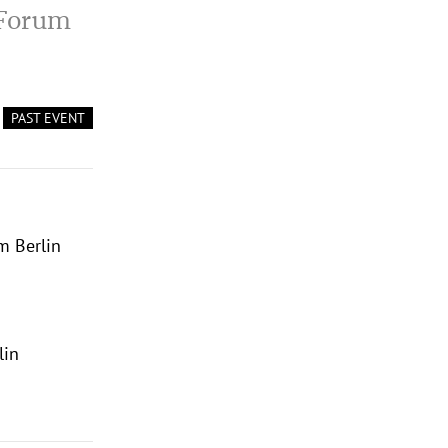
-Forum
PAST EVENT
m Berlin
lin