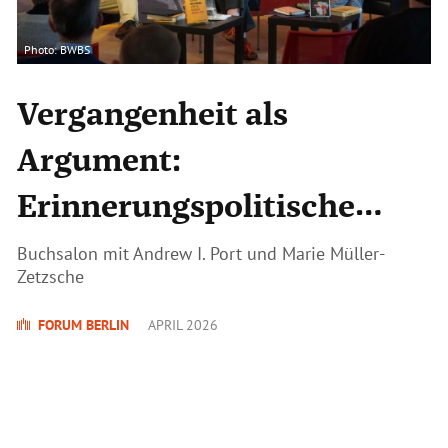
Photo: BWBS
Vergangenheit als
Argument:
Erinnerungspolitische
Deutungskämpfe seit
Buchsalon mit Andrew I. Port und Marie Müller-
Zetzsche
1945
FORUM BERLIN
APRIL 2026