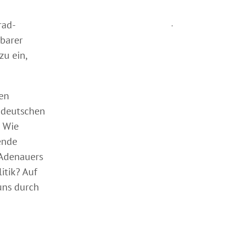
rad-
.
barer
zu ein,
en
 deutschen
? Wie
ende
 Adenauers
itik? Auf
uns durch