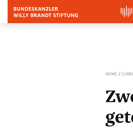
BIOGRAPHY
QUOTES, SPEECHES 
APPRAISALS
/
HOME
CURR
Quotes
Zwe
Speeches
Voices on Willy Brand
get