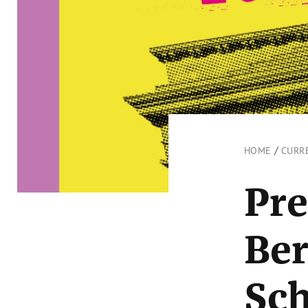
/
HOME
CURR
Pre
Ber
Sc