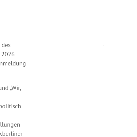
 des
.
g 2026
 Anmeldung
und „Wir,
politisch
ellungen
berliner-