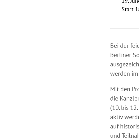
19. Jun
Start 1
Bei der fe
Berliner S
ausgezeic
werden im 
Mit den Pro
die Kanzle
(10. bis 1
aktiv werd
auf histor
und Teiln