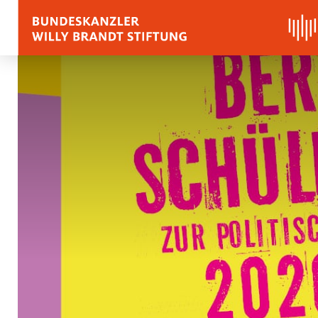
BIOGRAPHY
QUOTES, SPEECHES 
APPRAISALS
Quotes
Speeches
Voices on Willy Brand