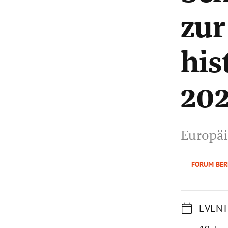
zur
his
20
Europäi
FORUM BER
EVENT