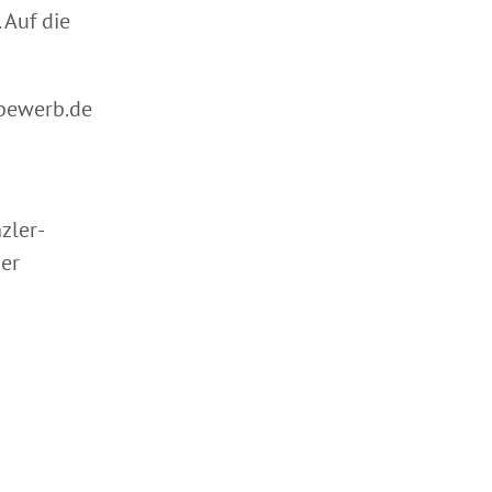
 Auf die
bewerb.de
zler-
er