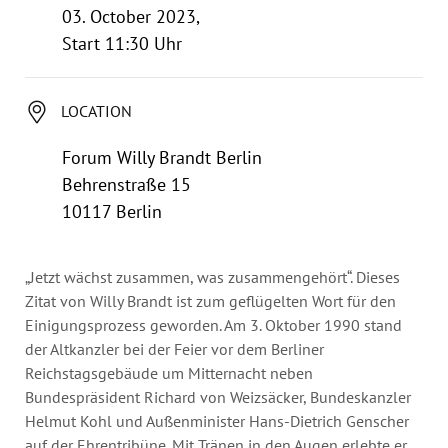
Annual Reports
03. October 2023,
Organigram
Start 11:30 Uhr
LOCATION
Forum Willy Brandt Berlin
Behrenstraße 15
10117 Berlin
„Jetzt wächst zusammen, was zusammengehört“. Dieses
Zitat von Willy Brandt ist zum geflügelten Wort für den
Einigungsprozess geworden. Am 3. Oktober 1990 stand
der Altkanzler bei der Feier vor dem Berliner
Reichstagsgebäude um Mitternacht neben
Bundespräsident Richard von Weizsäcker, Bundeskanzler
Helmut Kohl und Außenminister Hans-Dietrich Genscher
auf der Ehrentribüne. Mit Tränen in den Augen erlebte er