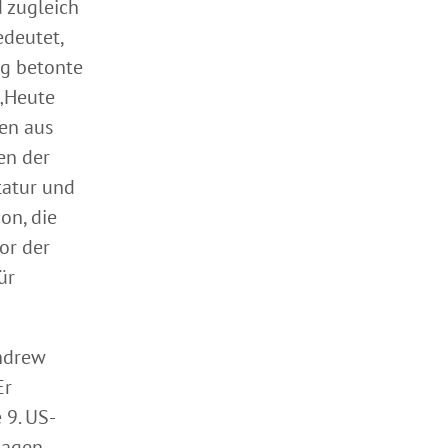
 zugleich
edeutet,
ng betonte
 „Heute
en aus
en der
tatur und
on, die
or der
ür
Andrew
Er
 9. US-
magen