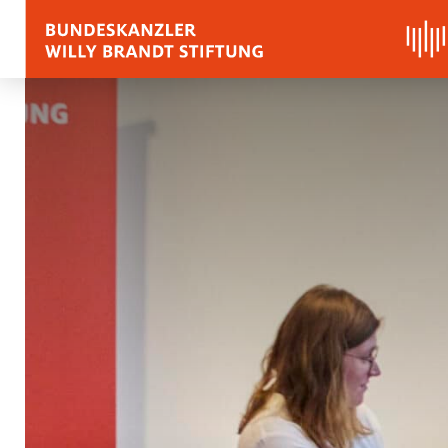
BIOGRAPHY
QUOTES, SPEECHES 
APPRAISALS
Quotes
Speeches
Voices on Willy Brand