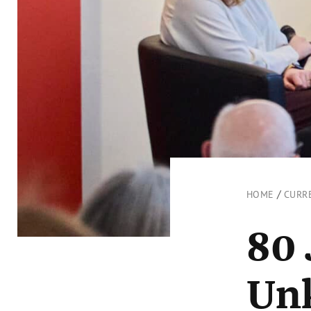
/
HOME
CURR
80 
Un