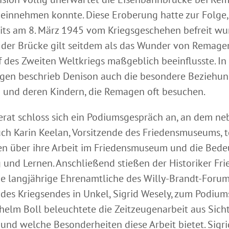
 einnehmen konnte. Diese Eroberung hatte zur Folge,
its am 8. März 1945 vom Kriegsgeschehen befreit wur
der Brücke gilt seitdem als das Wunder von Remage
f des Zweiten Weltkriegs maßgeblich beeinflusste. In
gen beschrieb Denison auch die besondere Beziehun
 und deren Kindern, die Remagen oft besuchen.
erat schloss sich ein Podiumsgespräch an, an dem ne
ch Karin Keelan, Vorsitzende des Friedensmuseums, t
en über ihre Arbeit im Friedensmuseum und die Bed
 und Lernen. Anschließend stießen der Historiker Fr
ie langjährige Ehrenamtliche des Willy-Brandt-Foru
 des Kriegsendes in Unkel, Sigrid Wesely, zum Podiu
dhelm Boll beleuchtete die Zeitzeugenarbeit aus Sich
und welche Besonderheiten diese Arbeit bietet. Sigri