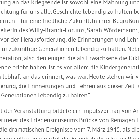
rung an das Kriegsende ist sowohl eine Mahnung und
ichtung für uns alle. Geschichte lebendig zu halten b
lernen – für eine friedliche Zukunft. In ihrer Begrüßu
Leiterin des Willy-Brandt-Forums, Sarah Wördemann:
 vor der Herausforderung, die Erinnerungen und Lehr
t für zukünftige Generationen lebendig zu halten. Neb
neration, also denjenigen die als Erwachsene die Dik
nde erlebt haben, ist es vor allem die Kindergenerati
 lebhaft an das erinnert, was war. Heute stehen wir v
erung, die Erinnerungen und Lehren aus dieser Zeit f
 Generationen lebendig zu halten.“
t der Veranstaltung bildete ein Impulsvortrag von 
ertreter des Friedensmuseums Brücke von Remagen. 
die dramatischen Ereignisse vom 7. März 1945, als die
ision völlig unerwartet die Eisenbahnbrücke bei Re