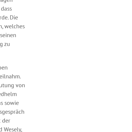
 dass
de. Die
n, welches
 seinen
g zu
ben
eilnahm.
eutung von
iedhelm
ms sowie
msgespräch
t der
d Wesely,