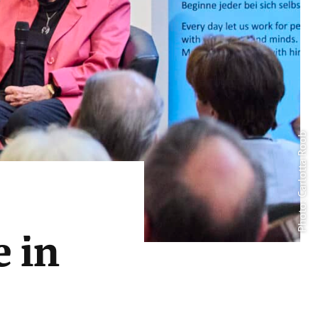
Photo: Carlotta Roob
 in