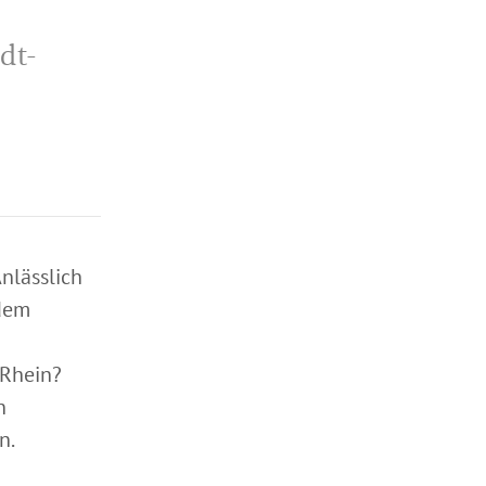
dt-
nlässlich
 dem
 Rhein?
n
n.