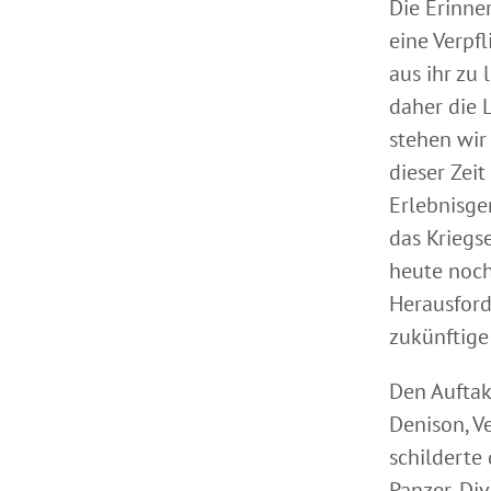
Die Erinne
eine Verpfl
aus ihr zu 
daher die 
stehen wir
dieser Zei
Erlebnisge
das Kriegse
heute noch
Herausford
zukünftige
Den Auftak
Denison, V
schilderte 
Panzer-Div