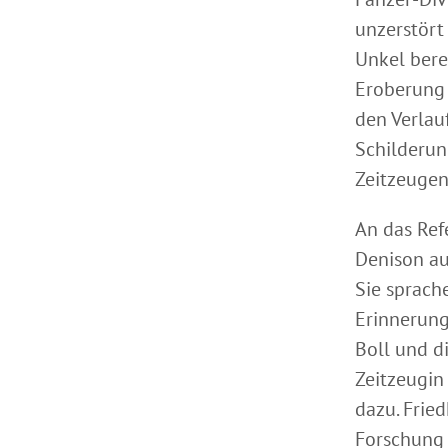
unzerstört
Unkel bere
Eroberung 
den Verlau
Schilderun
Zeitzeugen
An das Ref
Denison au
Sie sprach
Erinnerung
Boll und d
Zeitzeugin
dazu. Frie
Forschung 