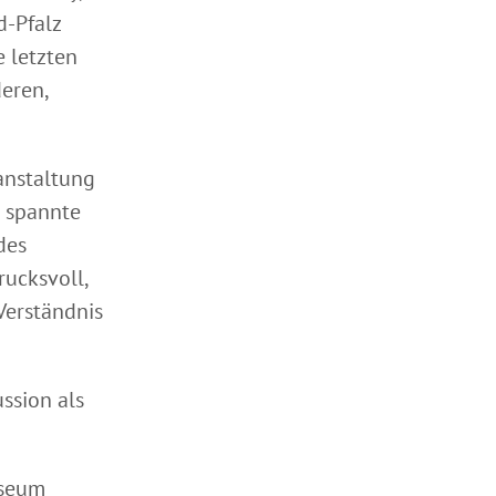
d-Pfalz
e letzten
eren,
anstaltung
d spannte
des
rucksvoll,
Verständnis
ssion als
useum