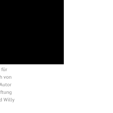
 für
ch von
 Autor
iftung
d Willy