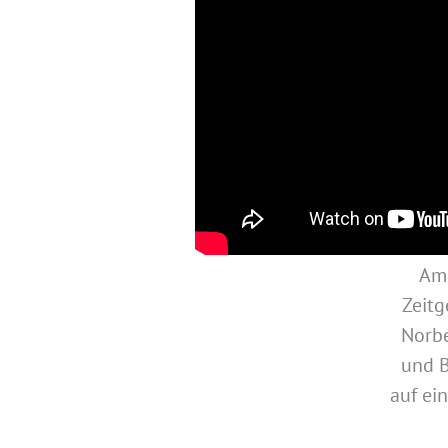
Am 
Zeitg
Norbe
und B
auf ei