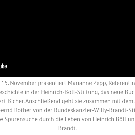
15. November präsentiert Marianne Zepp, Referentin
eschichte in der Heinrich-Böll-Stiftung, das neue Bu
rt Bicher. Anschließend geht sie zusammen mit dem
ernd Rother von der Bundeskanzler-Willy-Brandt-St
ne Spurensuche durch die Leben von Heinrich Böll un
Brandt.