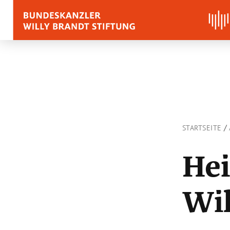
BIOGRAFIE
REDEN, ZITATE UND
/
STARTSEITE
Zitate
Reden
Hei
Stimmen zu Willy Bra
Wil