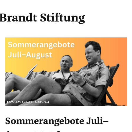
 Brandt Stiftung
Foto: AdsD / 6/FOTA005264
Sommerangebote Juli–