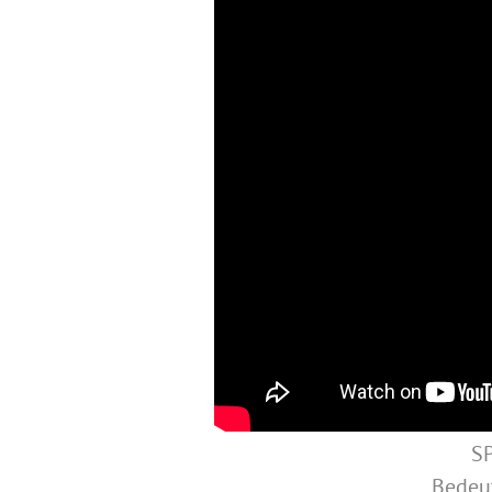
SP
Bedeut