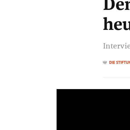
De
he
Intervi
DIE STIFTU