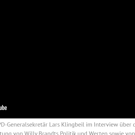
D-Generalsekretär Lars Klingbeil im Interview über 
ung von Willy Brandts Politik und Werten sowie vo