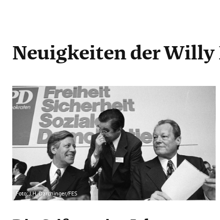
Neuigkeiten
der Willy
Foto: J.H. Darchinger/FES