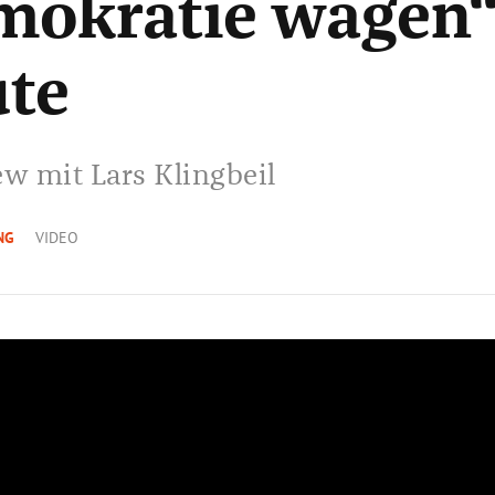
mokratie wagen
ute
ew mit Lars Klingbeil
NG
VIDEO