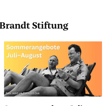
 Brandt Stiftung
Foto: AdsD / 6/FOTA005264