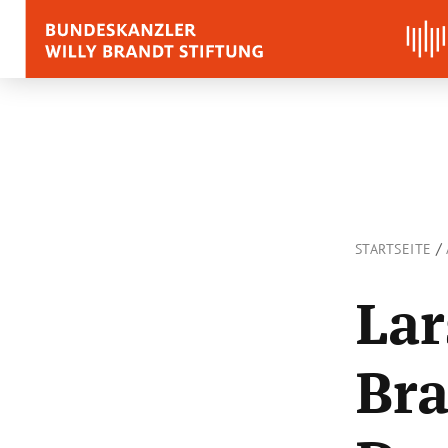
BIOGRAFIE
REDEN, ZITATE UND
/
STARTSEITE
Zitate
Reden
Lar
Stimmen zu Willy Bra
Br