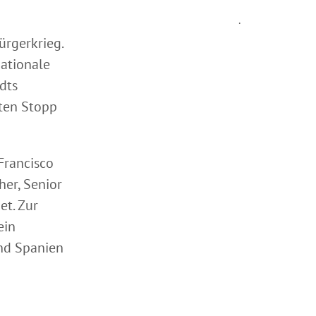
.
ürgerkrieg.
nationale
dts
zten Stopp
Francisco
her, Senior
et. Zur
ein
und Spanien