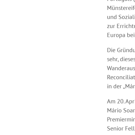
Münstereife
und Sozial
zur Errich
Europa bei
Die Gründu
sehr, diese
Wanderauss
Reconcilia
in der „Má
Am 20. Apr
Mário Soar
Premiermin
Senior Fel