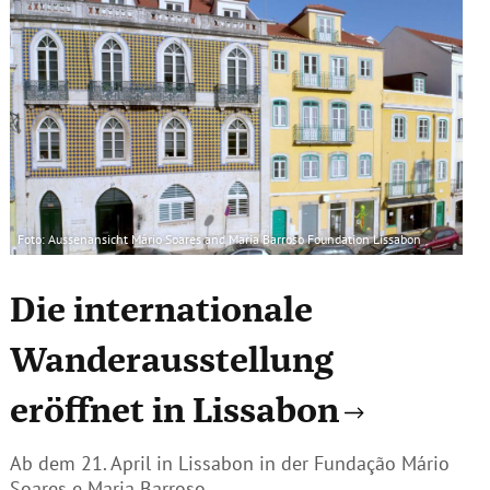
Foto: Aussenansicht Mário Soares and Maria Barroso Foundation Lissabon
Die internationale
Wanderausstellung
eröffnet in Lissabon
Ab dem 21. April in Lissabon in der Fundação Mário
Soares e Maria Barroso