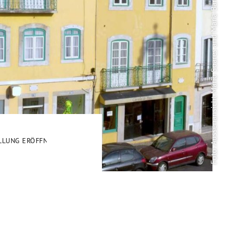
Foto: Aussenansicht Mário Soares and Maria Barroso Foundation Lissabon
LUNG ERÖFFNET IN LISSABON