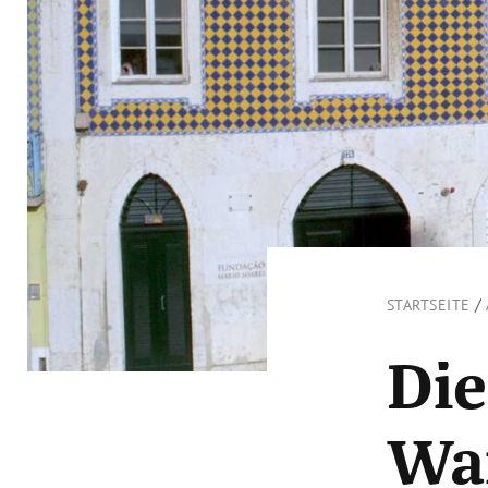
/
STARTSEITE
Die
Wa