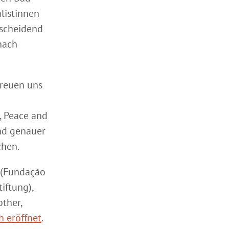
alistinnen
tscheidend
nach
freuen uns
, Peace and
und genauer
chen.
 (Fundação
iftung),
other,
ch eröffnet
.