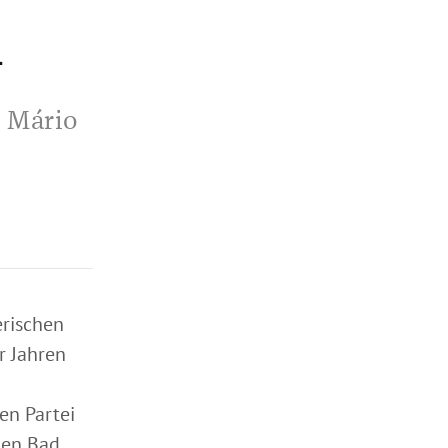
n
o Mário
erischen
r Jahren
en Partei
hen Bad