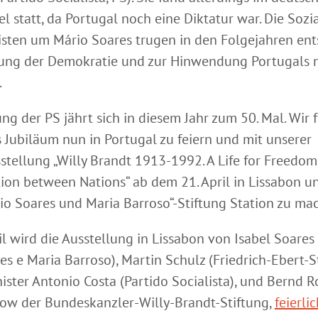
l statt, da Portugal noch eine Diktatur war. Die Sozi
isten um Mário Soares trugen in den Folgejahren en
tung der Demokratie und zur Hinwendung Portugals 
.
ng der PS jährt sich in diesem Jahr zum 50. Mal. Wir 
s Jubiläum nun in Portugal zu feiern und mit unserer
tellung „Willy Brandt 1913-1992. A Life for Freedom
tion between Nations“ ab dem 21. April in Lissabon 
rio Soares und Maria Barroso“-Stiftung Station zu ma
il wird die Ausstellung in Lissabon von
Isabel Soares
es e Maria Barroso),
Martin Schulz (Friedrich-Ebert-St
ister A
ntonio Costa (Partido Socialista)
, und Bernd R
low der Bundeskanzler-Willy-Brandt-Stiftung,
feierli