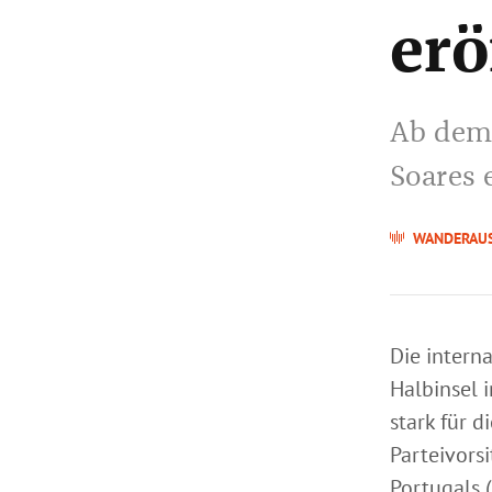
erö
Ab dem 
Soares 
WANDERAU
Die intern
Halbinsel i
stark für d
Parteivors
Portugals (