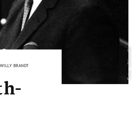
Foto: wikimedia
-WILLY BRANDT
th-