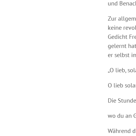
und Benach
Zur allgem
keine revo
Gedicht Fr
gelernt ha
er selbst i
„O lieb, so
O lieb sol
Die Stund
wo du an G
Während di