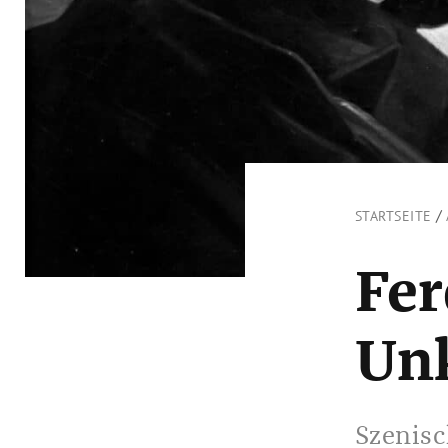
/
STARTSEITE
Fer
Unk
Szenisc