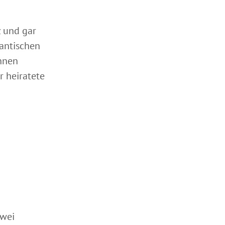
z und gar
mantischen
ennen
r heiratete
zwei