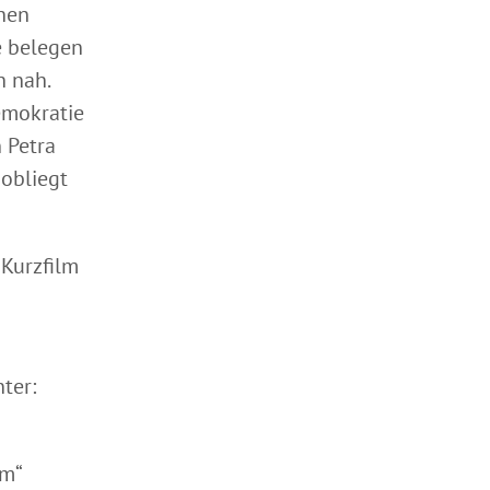
chen
e belegen
h nah.
emokratie
 Petra
 obliegt
 Kurzfilm
ter:
um“