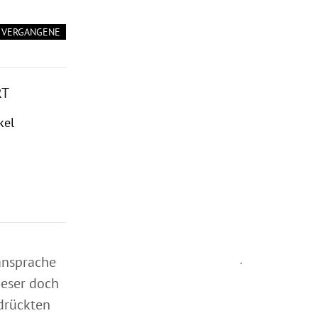
VERGANGENE
RT
kel
tansprache
.
ieser doch
drückten