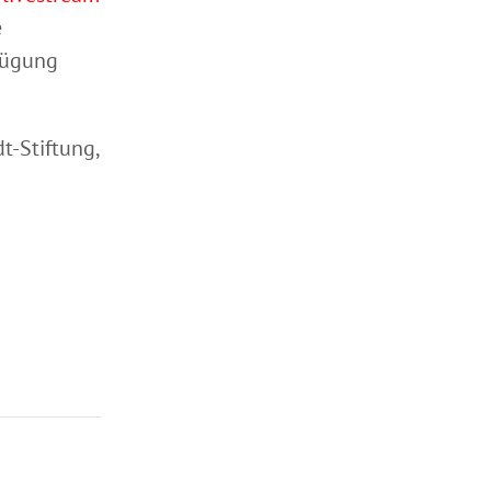
e
fügung
t-Stiftung,