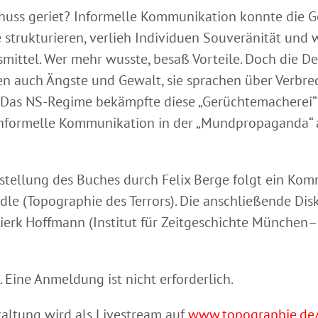
huss geriet? Informelle Kommunikation konnte die G
e strukturieren, verlieh Individuen Souveränität und 
mittel. Wer mehr wusste, besaß Vorteile. Doch die D
ten auch Ängste und Gewalt, sie sprachen über Verbr
 Das NS-Regime bekämpfte diese „Gerüchtemacherei“ 
informelle Kommunikation in der „Mundpropaganda“
rstellung des Buches durch Felix Berge folgt ein Ko
dle (Topographie des Terrors). Die anschließende Dis
ierk Hoffmann (Institut für Zeitgeschichte München–
ei. Eine Anmeldung ist nicht erforderlich.
taltung wird als Livestream auf
www.topographie.de/