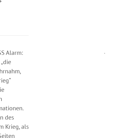
s
SS Alarm:
.
„die
ahrnahm,
ieg“
ie
n
mationen.
n des
 Krieg, als
Seiten