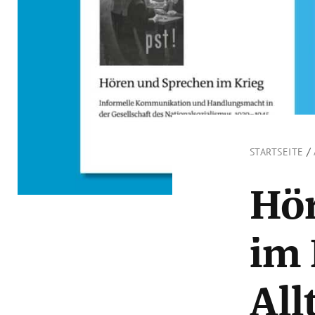
/
STARTSEITE
Hö
im 
Al