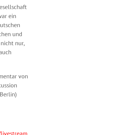
esellschaft
war ein
eutschen
echen und
nicht nur,
 auch
mmentar von
kussion
Berlin)
livestream