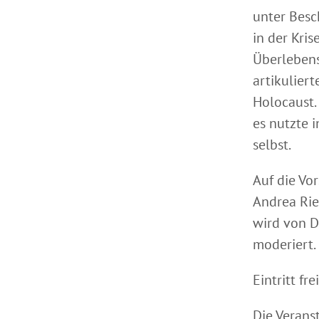
unter Besc
in der Kris
Überlebens
artikulier
Holocaust.
es nutzte 
selbst.
Auf die Vo
Andrea Rie
wird von D
moderiert.
Eintritt fr
Die Verans