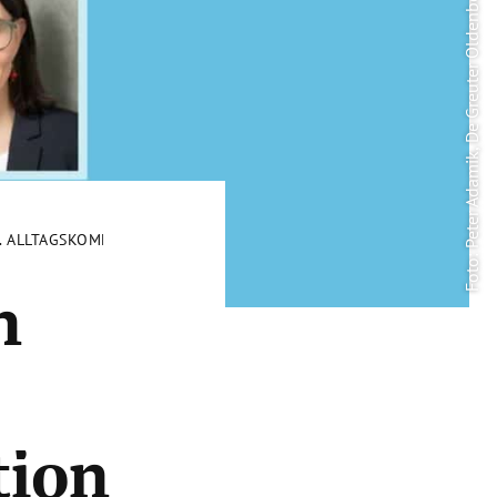
Foto: Peter Adamik, De Greuter Oldenbourg
. ALLTAGSKOMMUNIKATION IM NATIONALSOZIALISMUS 1939–1945
n
tion