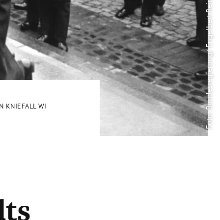
Foto: Bundesregierung/ Engelbert Reineke
 KNIEFALL WILLY BRANDTS IN WARSCHAU
dts