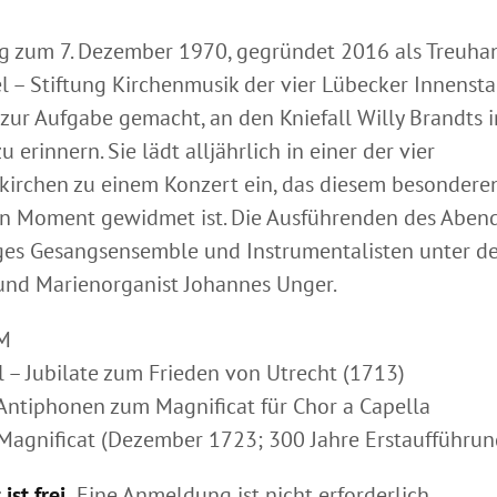
ng zum 7. Dezember 1970, gegründet 2016 als Treuha
el – Stiftung Kirchenmusik der vier Lübecker Innensta
 zur Aufgabe gemacht, an den Kniefall Willy Brandts i
 erinnern. Sie lädt alljährlich in einer der vier
kirchen zu einem Konzert ein, das diesem besondere
en Moment gewidmet ist. Die Ausführenden des Abend
es Gesangsensemble und Instrumentalisten unter de
nd Marienorganist Johannes Unger.
M
el – Jubilate zum Frieden von Utrecht (1713)
7 Antiphonen zum Magnificat für Chor a Capella
– Magnificat (Dezember 1723; 300 Jahre Erstaufführun
ist frei.
Eine Anmeldung ist nicht erforderlich.