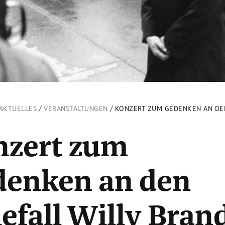
/
/
AKTUELLES
VERANSTALTUNGEN
KONZERT ZUM GEDENKEN AN DEN
nzert zum
denken an den
efall Willy Bran