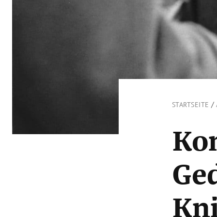
/
STARTSEITE
Ko
Ge
Kni