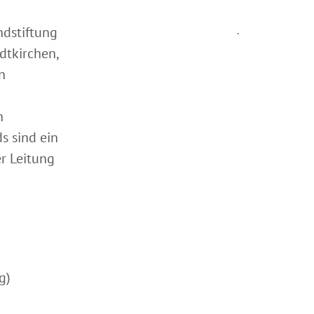
ndstiftung
.
dtkirchen,
n
n
s sind ein
r Leitung
g)