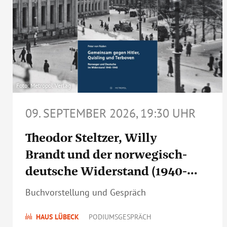
Foto: Metropol Verlag
09. SEPTEMBER 2026, 19:30 UHR
Theodor Steltzer, Willy
Brandt und der norwegisch-
deutsche Widerstand (1940-
1945)
Buchvorstellung und Gespräch
HAUS LÜBECK
PODIUMSGESPRÄCH