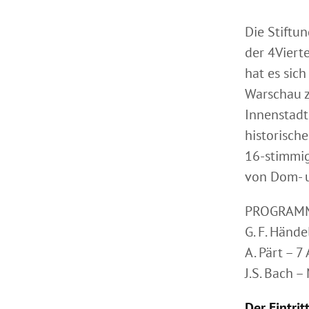
Die Stiftu
der 4Viert
hat es sich
Warschau zu
Innenstadt
historisch
16-stimmig
von Dom- u
PROGRAM
G. F. Händ
A. Pärt – 
J.S. Bach 
Der Eintritt 