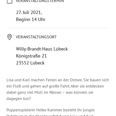
VERANSTALTUNGSTERMIN
Jahresbericht
Stellen & Ausschreibungen
27. Juli 2021,
Beginn 14 Uhr
VERANSTALTUNGSORT
Willy-Brandt-Haus Lübeck
Königstraße 21
23552 Lübeck
Lisa und Karl machen Ferien an der Ostsee. Sie bauen sich
ein Floß und gehen auf große Fahrt. Aber sie entdecken
dabei ganz viel Müll im Wasser – was können sie
dagegen tun?
Puppenspielerin Heike Kammer bezieht ihr junges
Publikum in die Abenteuerfahrt von Lisa und Karl