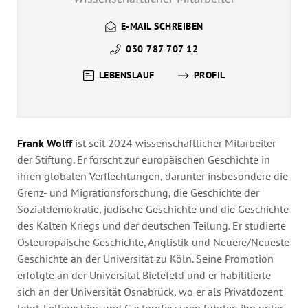
Jahresbericht
Stellen & Ausschreibungen
E-MAIL SCHREIBEN
030 787 707 12
LEBENSLAUF
PROFIL
Frank Wolff
ist seit 2024 wissenschaftlicher Mitarbeiter
der Stiftung. Er forscht zur europäischen Geschichte in
ihren globalen Verflechtungen, darunter insbesondere die
Grenz- und Migrationsforschung, die Geschichte der
Sozialdemokratie, jüdische Geschichte und die Geschichte
des Kalten Kriegs und der deutschen Teilung. Er studierte
Osteuropäische Geschichte, Anglistik und Neuere/Neueste
Geschichte an der Universität zu Köln. Seine Promotion
erfolgte an der Universität Bielefeld und er habilitierte
sich an der Universität Osnabrück, wo er als Privatdozent
lehrt. Fellowships und Gastprofessuren führten ihn unter