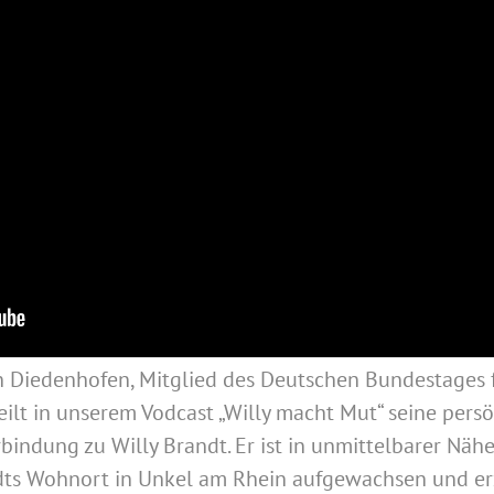
n Diedenhofen, Mitglied des Deutschen Bundestages f
eilt in unserem Vodcast „Willy macht Mut“ seine pers
bindung zu Willy Brandt. Er ist in unmittelbarer Näh
ts Wohnort in Unkel am Rhein aufgewachsen und er