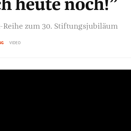
h heute noch!”
-Reihe zum 30. Stiftungsjubiläum
NG
VIDEO