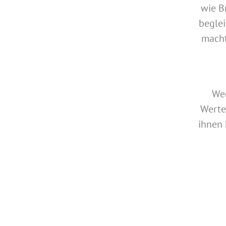
wie B
beglei
macht
Weg
Werte
ihnen 