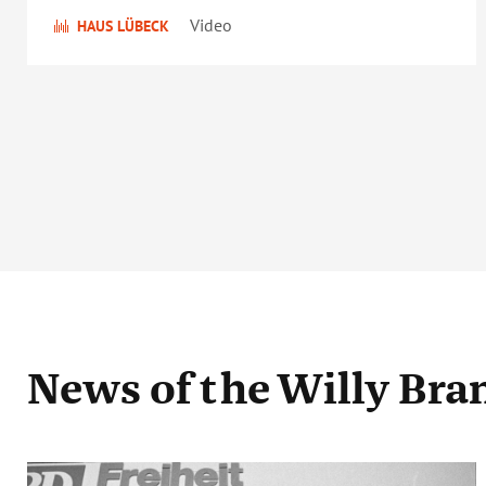
Video
HAUS LÜBECK
News
of the Willy Br