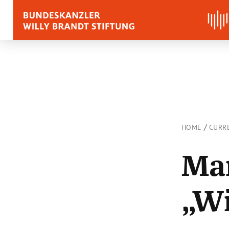
BIOGRAPHY
QUOTES, SPEECHES 
APPRAISALS
/
HOME
CURR
Quotes
Mar
Speeches
Voices on Willy Brand
„Wi