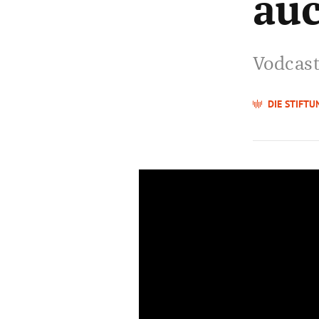
auc
Vodcast
DIE STIFTU