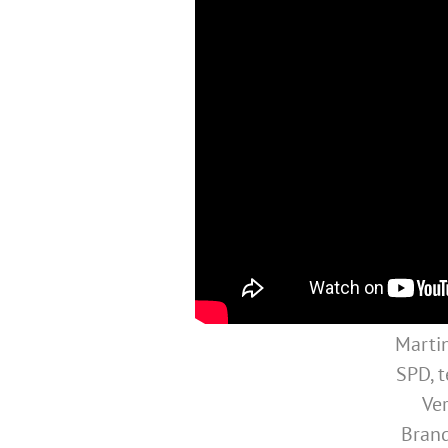
Marti
SPD, t
Ver
Brand