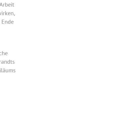
Arbeit
wirken,
s Ende
lche
randts
biläums