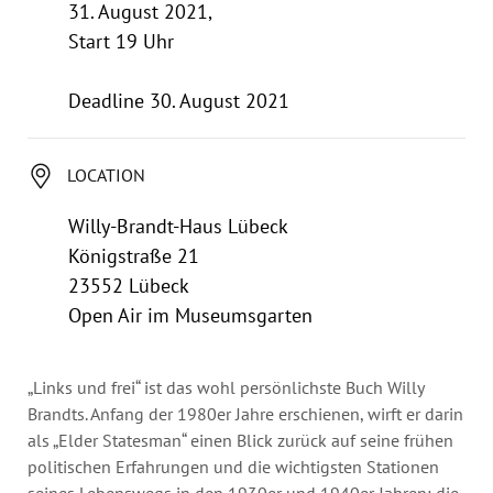
Annual Reports
31. August 2021,
Organigram
Start 19 Uhr
Deadline 30. August 2021
LOCATION
Willy-Brandt-Haus Lübeck
Königstraße 21
23552 Lübeck
Open Air im Museumsgarten
„Links und frei“ ist das wohl persönlichste Buch Willy
Brandts. Anfang der 1980er Jahre erschienen, wirft er darin
als „Elder Statesman“ einen Blick zurück auf seine frühen
politischen Erfahrungen und die wichtigsten Stationen
seines Lebenswegs in den 1930er und 1940er Jahren: die