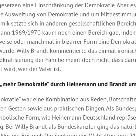
esetzen eine Einschränkung der Demokratie. Aber es
ie Ausweitung von Demokratie und um Mitbestimmun
mik setzte sich in anderen gesellschaftlichen Bereich
dann 1969/1970 kaum noch einen Bereich gab, indem
weise oder manchmal in bizarrer Form eine Demokrat
wurde. Willy Brandt kommentierte das einmal ironis
okratisierung der Familie meint doch nicht, dass dar
wird, wer der Vater ist.“
 „mehr Demokratie“ durch Heinemann und Brandt um
kratie“ war eine Kombination aus Reden, Botschaft
en Gesten sowie aus praktischen Dingen. Als Bundes
mbolische Form, wie Heinemann Deutschland repräsen
ig. Bei Willy Brandt als Bundeskanzler ging das natür
. Nur ein Beispiel: Die Senkung des Wahlalters von 21