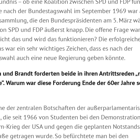
Bündnis – ob eine Koalition zwischen SPD und FDP fu
e nach der Bundestagswahl im September 1969 war 
ammlung, die den Bundespräsidenten am 5. März wäh
on SPD und FDP äußerst knapp. Die offene Frage war 
eicht das und wird das funktionieren? Die erfolgreic
 war ein sehr wichtiges Zeichen, dass es nach der
swahl auch eine neue Regierung geben könnte.
und Brandt forderten beide in ihren Antrittsreden 
“. Warum war diese Forderung Ende der 60er Jahre s
ne der zentralen Botschaften der außerparlamentari
, die seit 1966 von Studenten bei den Demonstratio
m-Krieg der USA und gegen die geplanten Notstands
raße getragen wurde. So befürchtete man bei den