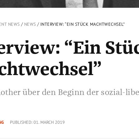
/
/
ENT NEWS
NEWS
INTERVIEW: “EIN STÜCK MACHTWECHSEL”
erview: “Ein Stü
chtwechsel”
other über den Beginn der sozial-lib
NG
PUBLISHED: 01. MARCH 2019