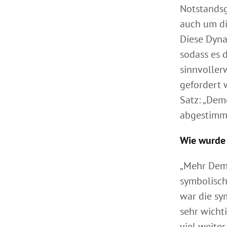
Notstandsg
auch um d
Diese Dyna
sodass es 
sinnvoller
gefordert 
Satz: „Dem
abgestimmt 
Wie wurde
„Mehr Demo
symbolisch
war die sy
sehr wicht
viel weiter