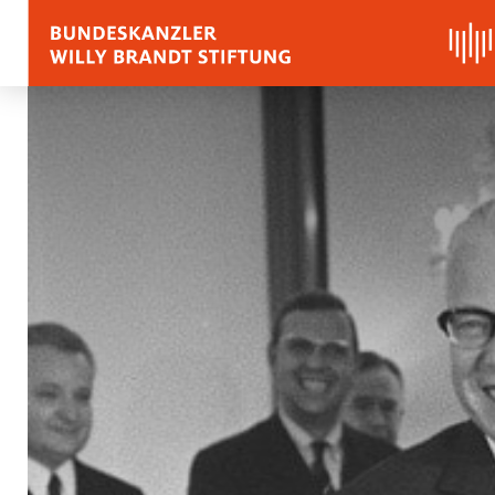
BIOGRAPHY
QUOTES, SPEECHES 
APPRAISALS
Quotes
Speeches
Voices on Willy Brand