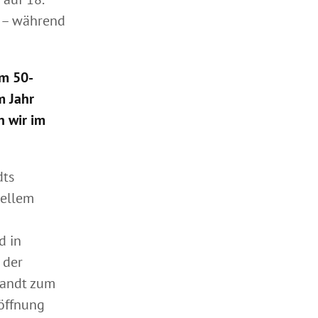
n – während
um 50-
m Jahr
n wir im
dts
uellem
d in
 der
randt zum
röffnung