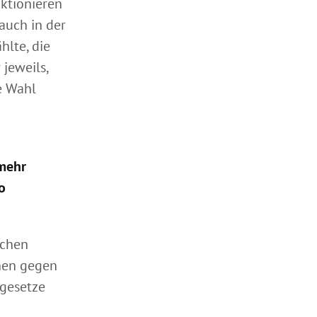
nktionieren
auch in der
lte, die
jeweils,
he Wahl
„mehr
o
schen
nen gegen
gesetze