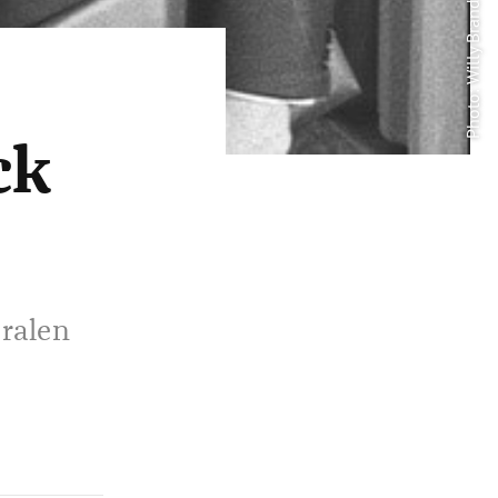
ck
eralen