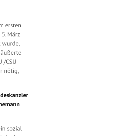
m ersten
 5. März
 wurde,
 äußerte
DU /CSU
r nötig,
ndeskanzler
einemann
in sozial-