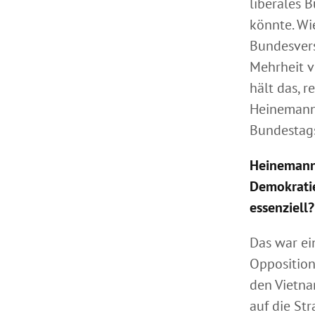
liberales 
könnte. Wi
Bundesvers
Mehrheit v
hält das, r
Heinemanns
Bundestag
Heinemann 
Demokratie
essenziell?
Das war ei
Opposition
den Vietna
auf die St