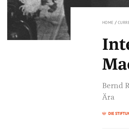
/
HOME
CURR
Int
Ma
Bernd R
Ära
DIE STIFTU