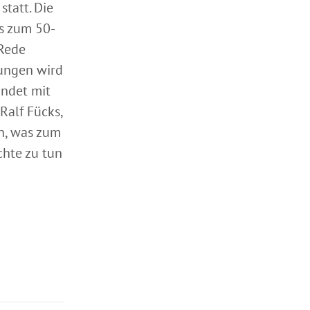
tatt. Die
s zum 50-
-Rede
tungen wird
indet mit
Ralf Fücks,
n, was zum
hte zu tun