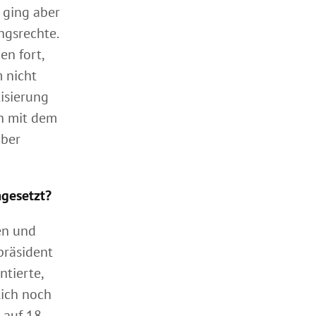
 ging aber
gsrechte.
en fort,
 nicht
isierung
ch mit dem
über
gesetzt?
en und
präsident
tierte,
lich noch
 auf 18.