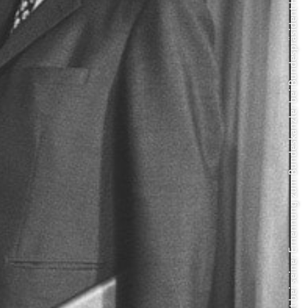
Photo: Willy Brandt bei seiner Ernennung zum Bundeskanzler bei Bundespräsident Heinemann, 1969. Foto: Bundesbildstelle/Ludwig Wegmann