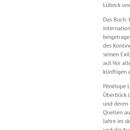
Lübeck und
Das Buch: 
internatio
beigetrage
des Kontin
seinen Exi
auf. Vor a
künftigen 
Pénélope L
Überblick 
und deren 
Quellen au
Jahre im s
und die Au