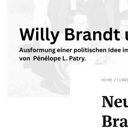
/
HOME
CURR
Neu
Bra