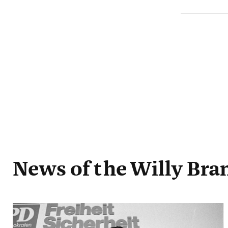
News
of the Willy Br