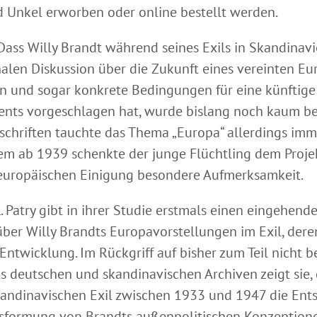
 Unkel erworben oder online bestellt werden.
Dass Willy Brandt während seines Exils in Skandinavi
nalen Diskussion über die Zukunft eines vereinten Eu
n und sogar konkrete Bedingungen für eine künftige
ents vorgeschlagen hat, wurde bislang noch kaum bea
lschriften tauchte das Thema „Europa“ allerdings im
llem ab 1939 schenkte der junge Flüchtling dem Proje
europäischen Einigung besondere Aufmerksamkeit.
. Patry gibt in ihrer Studie erstmals einen eingehend
über Willy Brandts Europavorstellungen im Exil, der
Entwicklung. Im Rückgriff auf bisher zum Teil nicht b
s deutschen und skandinavischen Archiven zeigt sie, 
kandinavischen Exil zwischen 1933 und 1947 die Ent
sformung von Brandts außenpolitischen Konzeption