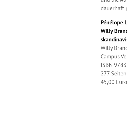
dauerhaft 
Pénélope L
Willy Bran
skandinavi
Willy Bran
Campus Ver
ISBN 978
277 Seiten
45,00 Eur