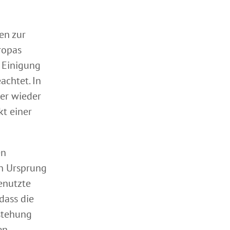
en zur
ropas
 Einigung
chtet. In
mer wieder
kt einer
en
en Ursprung
enutzte
dass die
stehung
en