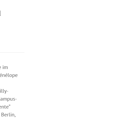
d
e im
Pénélope
lly-
 Campus-
ente“
Berlin,