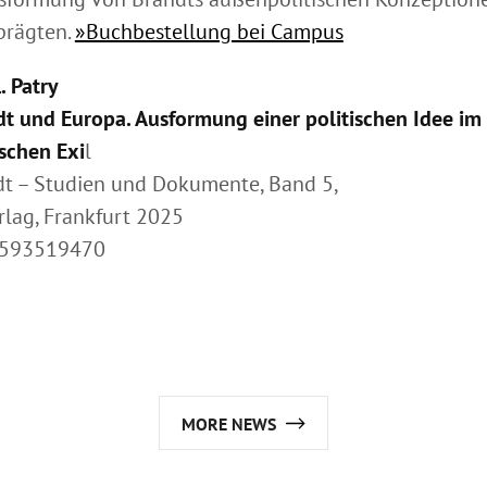
prägten.
»Buchbestellung bei Campus
. Patry
dt und Europa. Ausformung einer politischen Idee im
schen Exi
l
dt – Studien und Dokumente, Band 5,
lag, Frankfurt 2025
3593519470
o
MORE NEWS