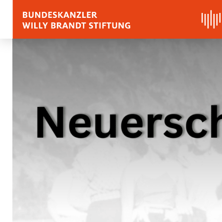
BIOGRAPHY
QUOTES, SPEECHES 
APPRAISALS
Quotes
Speeches
Voices on Willy Brand