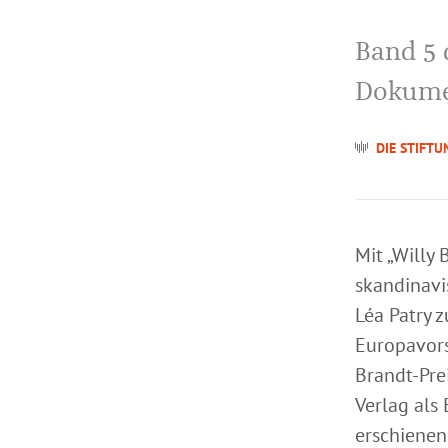
Band 5 
Dokume
DIE STIFTU
Mit „Willy
skandinavi
Léa Patry 
Europavors
Brandt-Pre
Verlag als
erschienen