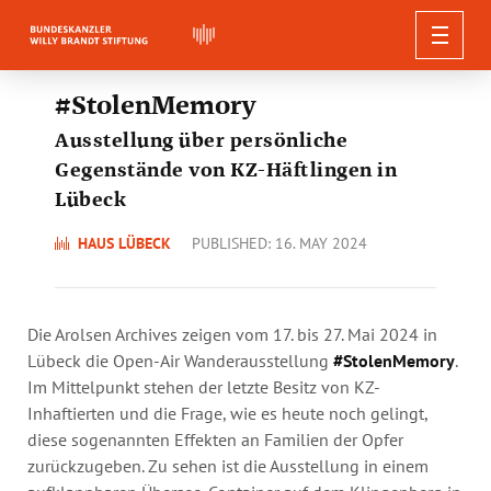
WILLY BRANDT
#StolenMemory
Ausstellung über persönliche
EXHIBITIONS
BIOGRAPHY
Gegenstände von KZ-Häftlingen in
PUBLICATIONS
QUOTES, SPEECHES AND APPRAISALS
CURRENT EVENTS
EXHIBITIONS
Lübeck
RESEARCH
GUIDED TOURS
Berlin Edition
THE FOUNDATION
NEWS
WILLY BRANDT DIGITAL
Quotes
HAUS LÜBECK
Forum Willy Brandt Berlin
PUBLISHED: 16. MAY 2024
EDUCATIONAL PROGRAMM
Conferences
Editions and Documents
PRESS
Guided Tours in Berlin
Speeches
EVENTS
Willy-Brandt-Haus Lübeck
ABOUT US
Willy Brandt’s Online Biography
Lectures and Workshops
SEARCH
AUDIO & VIDEO
Publications-Series
Educational Offers in Berlin
Guided Tours in Lübeck
Voices on Willy Brandt
ORGANISATION
Willy-Brandt-Forum Unkel
Press Releases
Digital Projects
Die Arolsen Archives zeigen vom 17. bis 27. Mai 2024 in
Research-Projects
Federal Chancellor Willy Brandt Foundation
Further Publications
NEWSLETTER
Educational Offers in Lübeck
Guided Tours in Unkel
Lübeck die Open-Air Wanderausstellung
#StolenMemory
.
Press Material
Digital Workshops
Committees
Research Funding
What We Do
Download
Im Mittelpunkt stehen der letzte Besitz von KZ-
Educational Offers in Unkel
Audio walk: the Building of the Berlin Wall
Team
Inhaftierten und die Frage, wie es heute noch gelingt,
Willy Brandt Archive
50th Anniversary
diese sogenannten Effekten an Familien der Opfer
Social Media
Partners and Sponsors
Annual Themes
zurückzugeben. Zu sehen ist die Ausstellung in einem
Vacancies