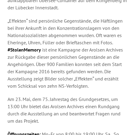
aufklappbaren Übersee-Container auf dem Klingenberg in
Annual Reports
der Lübecker Innenstadt.
Organigram
„Effekten“ sind persönliche Gegenstände, die Häftlingen
bei ihrer Ankunft in den Konzentrationslagern von den
Nationalsozialisten abgenommen wurden. Oft waren es
Eheringe, Uhren, Füller oder Brieftaschen mit Fotos.
#StolenMemory
ist eine Kampagne der Arolsen Archives
zur Rückgabe dieser persönlichen Gegenstände an die
Angehörigen. Über 900 Familien konnten seit dem Start
der Kampagne 2016 bereits gefunden werden. Die
Ausstellung zeigt Bilder solcher „Effekten“ und erzählt
vom Schicksal von zehn NS-Verfolgten.
Am 23. Mai, dem 75. Jahrestag des Grundgesetzes, um
13:00 Uhr bietet das Arolsen Archives einen Rundgang
durch die Ausstellung an und beantwortet Fragen rund
um das Projekt.
Öffnungszeiten:
Mo.-Fr. von 8:00 bis 19:00 Uhr, Sa., So.