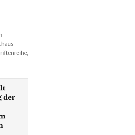
er
thaus
iftenreihe,
dt
g der
-
im
n