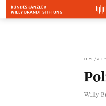
BIOGRAPHY
QUOTES, SPEECHES 
APPRAISALS
/
HOME
WILL
Quotes
Pol
Speeches
Voices on Willy Brand
Willy B