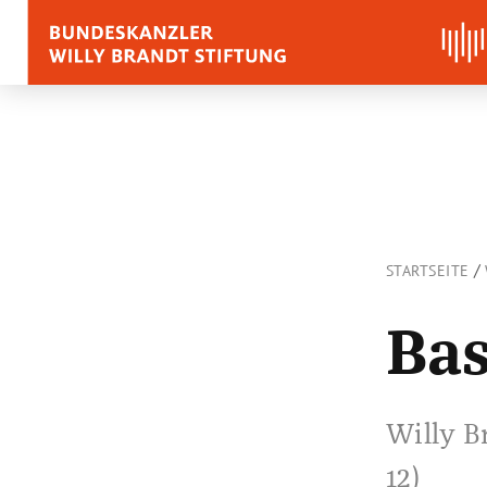
BIOGRAFIE
REDEN, ZITATE UND
/
STARTSEITE
Zitate
Reden
Bas
Stimmen zu Willy Bra
Willy B
12)