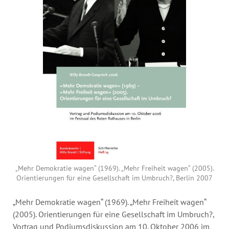
Jahresbericht
Stellen & Ausschreibungen
„Mehr Demokratie wagen“ (1969). „Mehr Freiheit wagen“ (2005).
Orientierungen für eine Gesellschaft im Umbruch?, Berlin 2007
„Mehr Demokratie wagen“ (1969). „Mehr Freiheit wagen“
(2005). Orientierungen für eine Gesellschaft im Umbruch?,
Vortrag und Podiumsdiskussion am 10. Oktober 2006 im