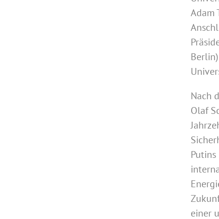
Adam T
Anschl
Präsid
Berlin
Univers
Nach d
Olaf S
Jahrze
Sicher
Putins
intern
Energi
Zukunf
einer 