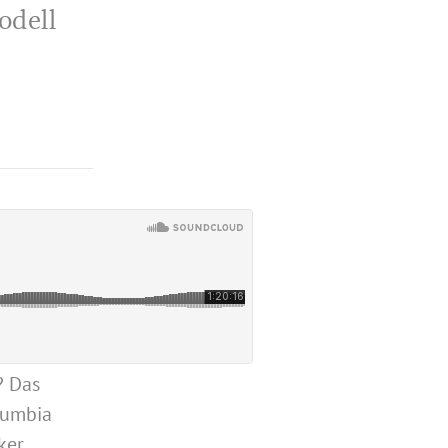
odell
? Das
lumbia
ker