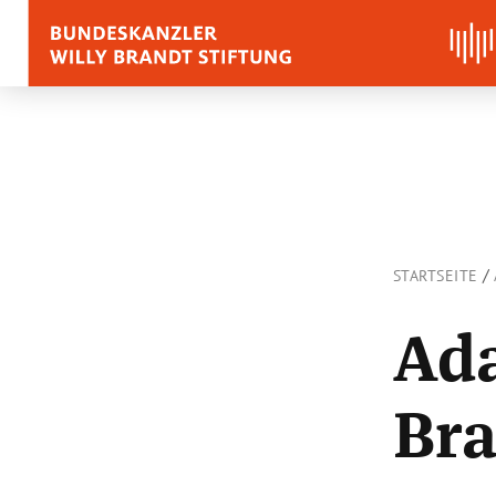
BIOGRAFIE
REDEN, ZITATE UND
/
STARTSEITE
Zitate
Reden
Ada
Stimmen zu Willy Bra
Bra