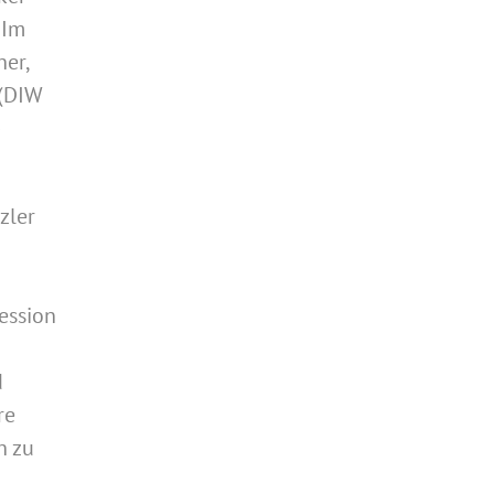
 Im
her,
 (DIW
-
zler
ression
d
re
h zu