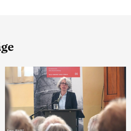
äge
Foto: BWBS