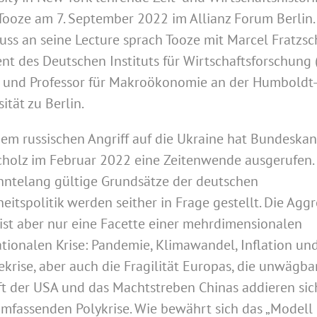
ooze am 7. September 2022 im Allianz Forum Berlin.
uss an seine Lecture sprach Tooze mit Marcel Fratzsc
ent des Deutschen Instituts für Wirtschaftsforschung
) und Professor für Makroökonomie an der Humboldt
ität zu Berlin.
em russischen Angriff auf die Ukraine hat Bundeskan
cholz im Februar 2022 eine Zeitenwende ausgerufen.
hntelang gültige Grundsätze der deutschen
heitspolitik werden seither in Frage gestellt. Die Agg
 ist aber nur eine Facette einer mehrdimensionalen
ationalen Krise: Pandemie, Klimawandel, Inflation un
ekrise, aber auch die Fragilität Europas, die unwägba
t der USA und das Machtstreben Chinas addieren sic
umfassenden Polykrise. Wie bewährt sich das „Modell