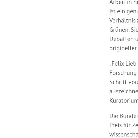
Arbeit in h
ist ein ge
Verhältnis
Grünen. Si
Debatten u
originelle
„Felix Lie
Forschung 
Schritt vor
auszeichne
Kuratorium
Die Bundes
Preis für Z
wissenscha