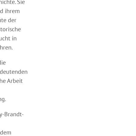
ichte. Sie
nd ihrem
te der
storische
cht in
hren.
die
bedeutenden
he Arbeit
ng.
y-Brandt-
t dem