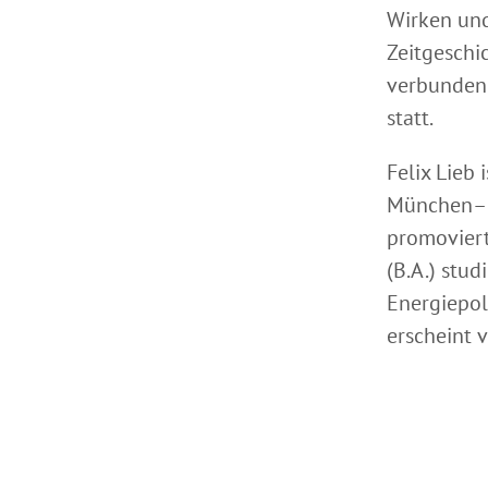
Wirken und
Zeitgeschi
verbunden i
statt.
Felix Lieb 
München–Be
promoviert
(B.A.) stu
Energiepol
erscheint 