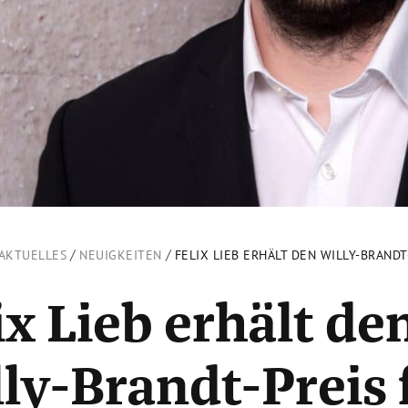
/
/
AKTUELLES
NEUIGKEITEN
FELIX LIEB ERHÄLT DEN WILLY-BRAND
ix Lieb erhält de
ly-Brandt-Preis 