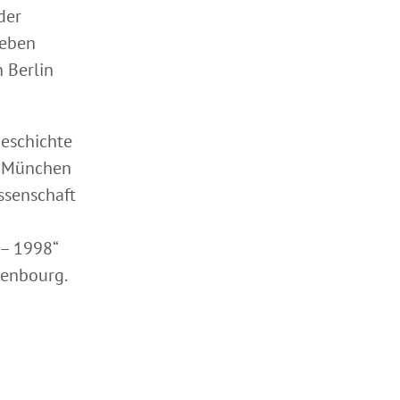
der
Leben
n Berlin
geschichte
t München
ssenschaft
– 1998“
denbourg.