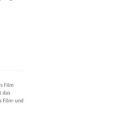
s Film
t das
s Film- und