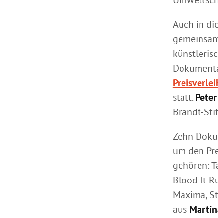
Auch in di
gemeinsam 
künstleris
Dokumentar
Preisverle
statt.
Peter
Brandt-Sti
Zehn Doku
um den Prei
gehören: T
Blood It Ru
Maxima, St
aus
Martin