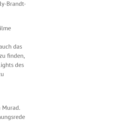
ly-Brandt-
Filme
auch das
u finden,
lights des
zu
a Murad.
nungsrede