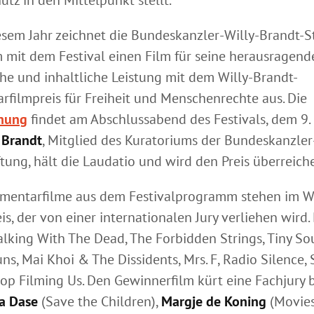
esem Jahr zeichnet die Bundeskanzler-Willy-Brandt-S
mit dem Festival einen Film für seine herausragend
che und inhaltliche Leistung mit dem Willy-Brandt-
filmpreis für Freiheit und Menschenrechte aus. Die
ihung
findet am Abschlussabend des Festivals, dem 9.
 Brandt
, Mitglied des Kuratoriums der Bundeskanzler
ftung, hält die Laudatio und wird den Preis überreich
mentarfilme aus dem Festivalprogramm stehen im 
s, der von einer internationalen Jury verliehen wird.
alking With The Dead, The Forbidden Strings, Tiny Sou
ns, Mai Khoi & The Dissidents, Mrs. F, Radio Silence, S
op Filming Us. Den Gewinnerfilm kürt eine Fachjury
a Dase
(Save the Children),
Margje de Koning
(Movies