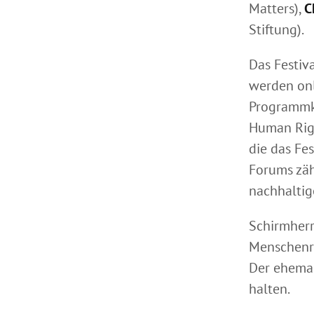
Matters),
C
Stiftung).
Das Festiva
werden onl
Programmki
Human Righ
die das Fes
Forums zäh
nachhaltig
Schirmherri
Menschenre
Der ehemal
halten.