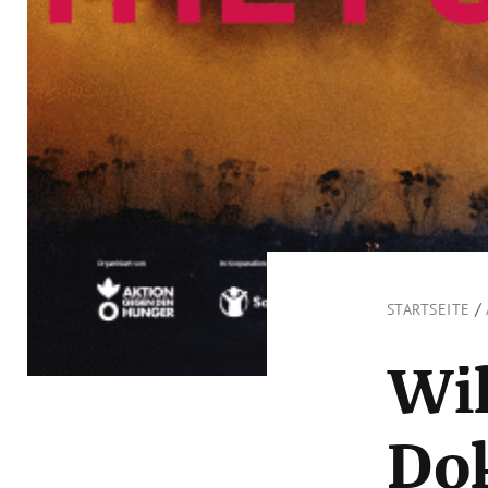
/
STARTSEITE
Wil
Do