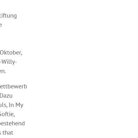
tiftung
e
 Oktober,
-Willy-
en.
Wettbewerb
 Dazu
ls, In My
oftie,
 bestehend
 that