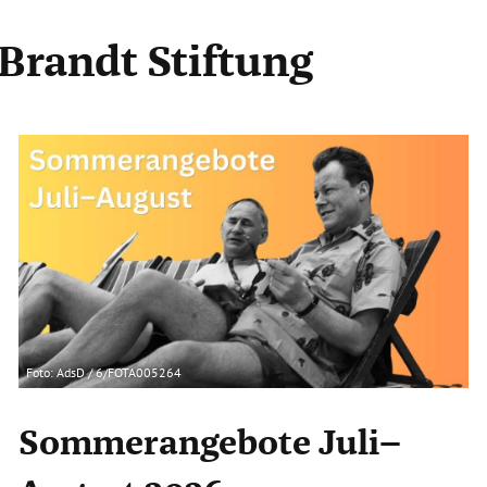
 Brandt Stiftung
Foto: AdsD / 6/FOTA005264
Sommerangebote Juli–