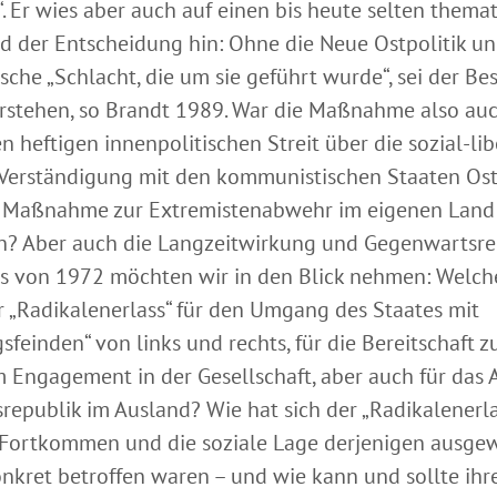
“. Er wies aber auch auf einen bis heute selten themat
d der Entscheidung hin: Ohne die Neue Ostpolitik un
sche „Schlacht, die um sie geführt wurde“, sei der Be
erstehen, so Brandt 1989. War die Maßnahme also auc
n heftigen innenpolitischen Streit über die sozial-lib
r Verständigung mit den kommunistischen Staaten Os
e Maßnahme zur Extremistenabwehr im eigenen Land
n? Aber auch die Langzeitwirkung und Gegenwartsre
s von 1972 möchten wir in den Blick nehmen: Welch
er „Radikalenerlass“ für den Umgang des Staates mit
sfeinden“ von links und rechts, für die Bereitschaft z
m Engagement in der Gesellschaft, aber auch für das
republik im Ausland? Wie hat sich der „Radikalenerla
 Fortkommen und die soziale Lage derjenigen ausgewi
nkret betroffen waren – und wie kann und sollte ihr