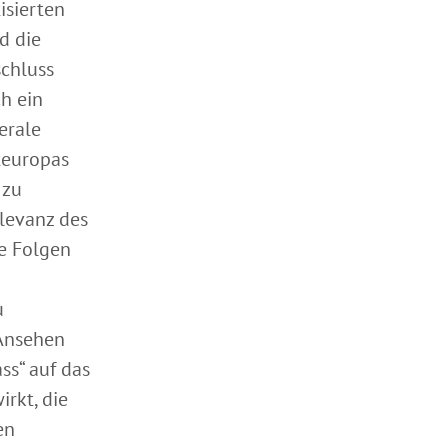
isierten
d die
schluss
h ein
erale
teuropas
 zu
levanz des
e Folgen
u
 Ansehen
ss“ auf das
rkt, die
en