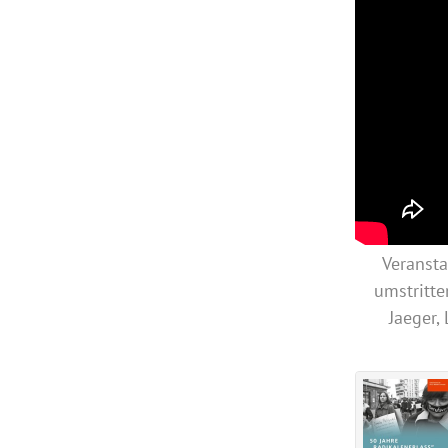
Veransta
umstritt
Jaeger,