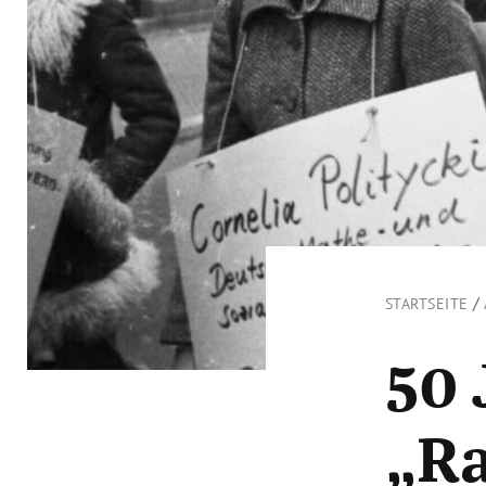
/
STARTSEITE
50 
„Ra