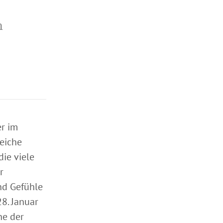
n
er im
reiche
ie viele
r
nd Gefühle
8. Januar
ne der