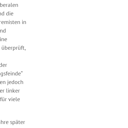
iberalen
nd die
remisten in
und
ine
 überprüft,
der
ngsfeinde“
ren jedoch
r linker
ür viele
ahre später