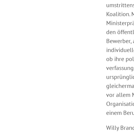
umstritten
Koalition.
Ministerpr
den öffent
Bewerber, 
individuel
ob ihre pol
verfassung
ursprüngli
gleicherma
vor allem 
Organisati
einem Beru
Willy Bran