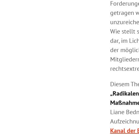
Forderung
getragen w
unzureiche
Wie stellt
dar, im Li
der möglic
Mitglieder
rechtsextr
Diesem Th
„Radikalen
Maßnahm
Liane Bedn
Aufzeichnu
Kanal der 