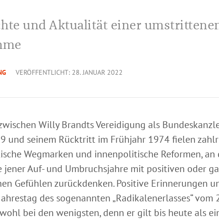
hte und Aktualität einer umstrittene
hme
NG
VERÖFFENTLICHT: 28. JANUAR 2022
t zwischen Willy Brandts Vereidigung als Bundeskanzl
9 und seinem Rücktritt im Frühjahr 1974 fielen zahl
ische Wegmarken und innenpolitische Reformen, an d
 jener Auf- und Umbruchsjahre mit positiven oder ga
hen Gefühlen zurückdenken. Positive Erinnerungen u
Jahrestag des sogenannten „Radikalenerlasses“ vom 2
wohl bei den wenigsten, denn er gilt bis heute als ei