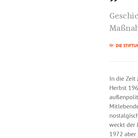
Geschic
Maßna
DIE STIFTU
In die Zei
Herbst 196
außenpolit
Mitlebende
nostalgisc
weckt der 
1972 aber 