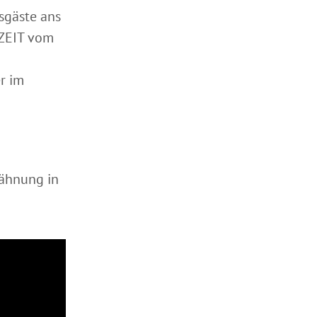
sgäste ans
 ZEIT vom
r im
wähnung in