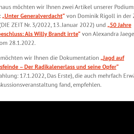
naus möchten wir Ihnen zwei Artikel unserer Podium
:
„
Unter Generalverdacht
“
von Dominik Rigoll in der
(DIE ZEIT Nr. 3/2022, 13. Januar 2022) und
„
50 Jahre
schluss: Als Willy Brandt irrte
“
von Alexandra Jaege
om 28.1.2022.
möchten wir Ihnen die Dokumentation
„
Jagd auf
sfeinde – Der Radikalenerlass und seine Opfer
“
rahlung: 17.1.2022, Das Erste), die auch mehrfach Er
skussionsveranstaltung fand, empfehlen.