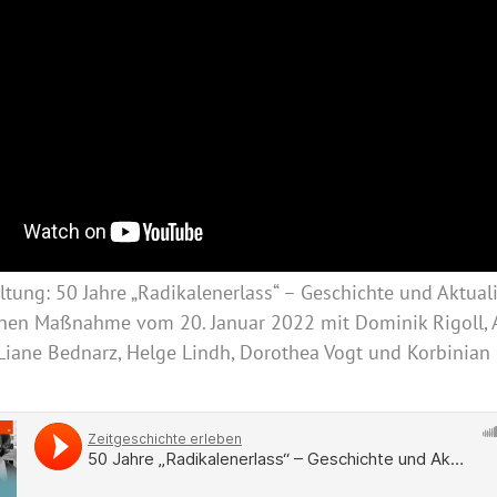
ltung: 50 Jahre „Radikalenerlass“ – Geschichte und Aktuali
enen Maßnahme vom 20. Januar 2022 mit Dominik Rigoll, 
 Liane Bednarz, Helge Lindh, Dorothea Vogt und Korbinian 