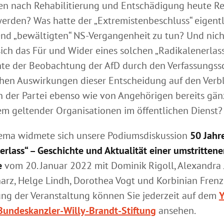
en nach Rehabilitierung und Entschädigung heute R
erden? Was hatte der „Extremistenbeschluss“ eigentl
nd „bewältigten“ NS-Vergangenheit zu tun? Und nicht
 sich das Für und Wider eines solchen „Radikalenerlas
chte der Beobachtung der AfD durch den Verfassungss
hen Auswirkungen dieser Entscheidung auf den Verb
n der Partei ebenso wie von Angehörigen bereits gänz
em geltender Organisationen im öffentlichen Dienst?
ema widmete sich unsere Podiumsdiskussion
50 Jahr
erlass“ – Geschichte und Aktualität einer umstritten
e
vom 20. Januar 2022 mit Dominik Rigoll, Alexandra 
arz, Helge Lindh, Dorothea Vogt und Korbinian Frenze
ng der Veranstaltung können Sie jederzeit auf dem
Y
Bundeskanzler-Willy-Brandt-Stiftung
ansehen.