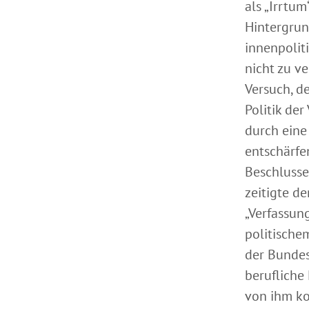
als „Irrtum
Hintergrun
innenpoliti
nicht zu v
Versuch, de
Politik de
durch ein
entschärfe
Beschlusse
zeitigte d
„Verfassung
politische
der Bundes
berufliche
von ihm ko