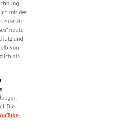
echnung
ich mit der
 zuletzt:
ses“ heute
chutz und
leib von
lich als
e
en
Jaeger,
l. Die
ouTube-