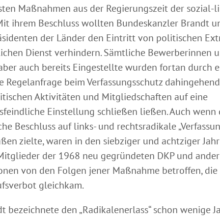
sten Maßnahmen aus der Regierungszeit der sozial-l
 Mit ihrem Beschluss wollten Bundeskanzler Brandt u
äsidenten der Länder den Eintritt von politischen Ext
lichen Dienst verhindern. Sämtliche Bewerberinnen 
aber auch bereits Eingestellte wurden fortan durch e
le Regelanfrage beim Verfassungsschutz dahingehend
itischen Aktivitäten und Mitgliedschaften auf eine
sfeindliche Einstellung schließen ließen. Auch wenn 
che Beschluss auf links- und rechtsradikale „Verfassu
ßen zielte, waren in den siebziger und achtziger Jah
Mitglieder der 1968 neu gegründeten DKP und andere
onen von den Folgen jener Maßnahme betroffen, die f
fsverbot gleichkam.
dt bezeichnete den „Radikalenerlass“ schon wenige J