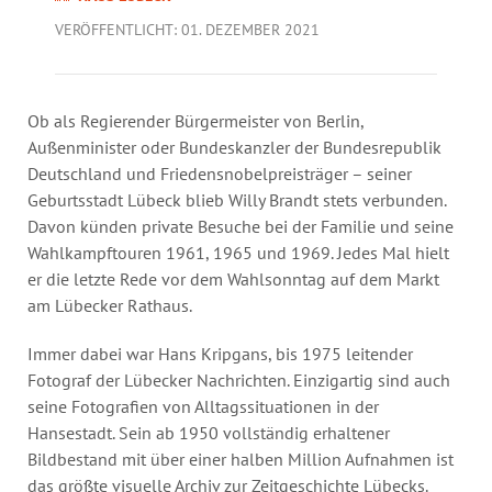
Jahresbericht
VERÖFFENTLICHT: 01. DEZEMBER 2021
Stellen & Ausschreibungen
Ob als Regierender Bürgermeister von Berlin,
Außenminister oder Bundeskanzler der Bundesrepublik
Deutschland und Friedensnobelpreisträger – seiner
Geburtsstadt Lübeck blieb Willy Brandt stets verbunden.
Davon künden private Besuche bei der Familie und seine
Wahlkampftouren 1961, 1965 und 1969. Jedes Mal hielt
er die letzte Rede vor dem Wahlsonntag auf dem Markt
am Lübecker Rathaus.
Immer dabei war Hans Kripgans, bis 1975 leitender
Fotograf der Lübecker Nachrichten. Einzigartig sind auch
seine Fotografien von Alltagssituationen in der
Hansestadt. Sein ab 1950 vollständig erhaltener
Bildbestand mit über einer halben Million Aufnahmen ist
das größte visuelle Archiv zur Zeitgeschichte Lübecks.