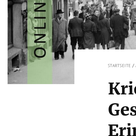
/
STARTSEITE
Kri
Ges
Er