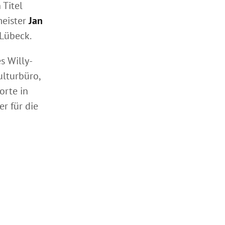
 Titel
meister
Jan
Lübeck.
s Willy-
lturbüro,
orte in
r für die