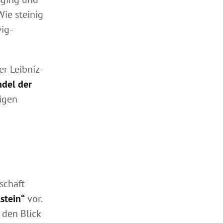
ie steinig
wig-
er Leibniz-
ndel der
rigen
schaft
stein“
vor.
, den Blick