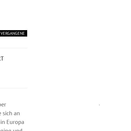
VERGANGENE
RT
ber
.
 sich an
 in Europa
sging und