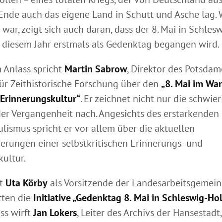
Ende auch das eigene Land in Schutt und Asche lag. W
war, zeigt sich auch daran, dass der 8. Mai in Schles
n diesem Jahr erstmals als Gedenktag begangen wird.
 Anlass spricht
Martin Sabrow
, Direktor des Potsdam
ür Zeithistorische Forschung über den
„8. Mai im Wa
Erinnerungskultur“
. Er zeichnet nicht nur die schwie
er Vergangenheit nach. Angesichts des erstarkenden
lismus spricht er vor allem über die aktuellen
erungen einer selbstkritischen Erinnerungs- und
kultur.
lt
Uta Körby
als Vorsitzende der Landesarbeitsgemein
tten die
Initiative „Gedenktag 8. Mai in Schleswig-Hol
ss wirft
Jan Lokers
, Leiter des Archivs der Hansestadt