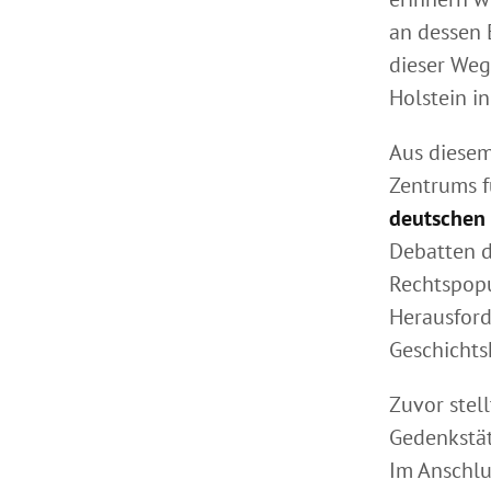
an dessen 
dieser Weg 
Holstein i
Aus diesem
Zentrums f
deutschen 
Debatten d
Rechtspopu
Herausford
Geschichts
Zuvor stel
Gedenkstä
Im Anschlu