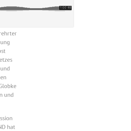
rehrter
rung
bst
etzes
n und
den
 Globke
en und
ssion
ND hat