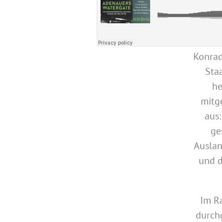
Konrad
Sta
he
mitg
aus:
ge
Auslan
und d
Im R
durch