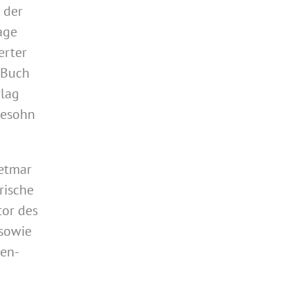
 der
age
erter
 Buch
rlag
desohn
ietmar
rische
tor des
 sowie
gen-