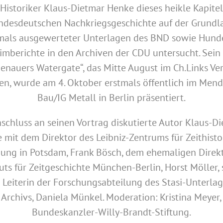
 Historiker Klaus-Dietmar Henke dieses heikle Kapitel
ndesdeutschen Nachkriegsgeschichte auf der Grundl
mals ausgewerteter Unterlagen des BND sowie Hund
imberichte in den Archiven der CDU untersucht. Sein
enauers Watergate“, das Mitte August im Ch.Links Ve
ien, wurde am 4. Oktober erstmals öffentlich im Men
Bau/IG Metall in Berlin präsentiert.
schluss an seinen Vortrag diskutierte Autor Klaus-D
 mit dem Direktor des Leibniz-Zentrums für Zeithisto
ung in Potsdam, Frank Bösch, dem ehemaligen Direk
tuts für Zeitgeschichte München-Berlin, Horst Möller,
 Leiterin der Forschungsabteilung des Stasi-Unterla
Archivs, Daniela Münkel. Moderation: Kristina Meyer,
Bundeskanzler-Willy-Brandt-Stiftung.