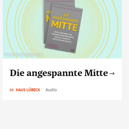
Photo: Dietz/bergsee, blau
Die angespannte Mitte
Audio
HAUS LÜBECK