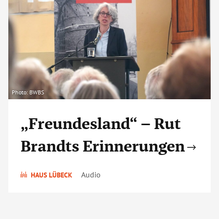
Photo: BWBS
„Freundesland“ – Rut
Brandts Erinnerungen
Audio
HAUS LÜBECK