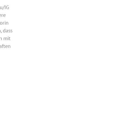
u/IG
ere
orin
, dass
n mit
aften