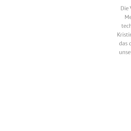
Die
Me
tec
Krist
das 
unse