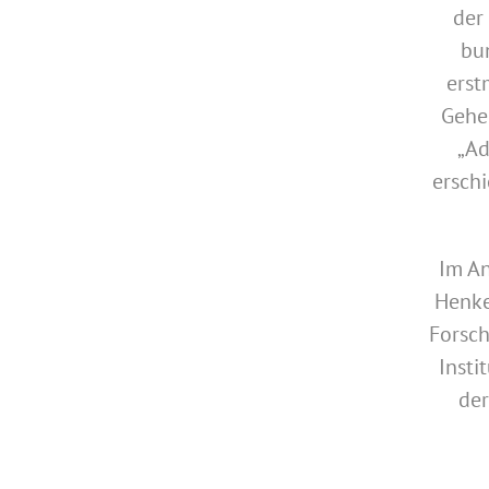
der
bu
erst
Gehe
„Ad
ersch
Im An
Henke
Forsch
Insti
der