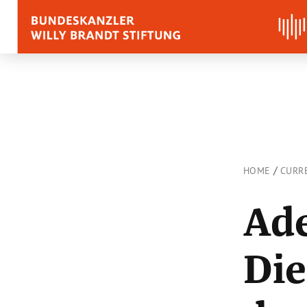
BIOGRAPHY
QUOTES, SPEECHES 
APPRAISALS
/
HOME
CURR
Quotes
Ade
Speeches
Voices on Willy Brand
Die