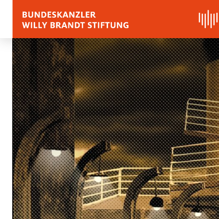
BIOGRAPHY
QUOTES, SPEECHES 
APPRAISALS
Quotes
Speeches
Voices on Willy Brand