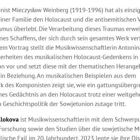
ist Mieczysław Weinberg (1919-1996) hat als einzi
einer Familie den Holocaust und die antisemitischen
smus überlebt. Die Verarbeitung dieses Traumas erweis
ines Schaffens, der sich durch sein gesamtes Werk ve
hrem Vortrag stellt die Musikwissenschaftlerin Antoni
erheiten des musikalischen Holocaust-Gedenkens in 
n vor und setzt diese mit der thematischen Herang
in Beziehung. An musikalischen Beispielen aus dem
 des Komponisten zeigt sie, wie ein gattungsübergr
hes Gedächtnis an den Holocaust trotz einer weitge
n Geschichtspolitik der Sowjetunion zutage tritt.
Klokova
ist Musikwissenschaftlerin mit dem Schwerpu
orschung sowie den Studien über die sowjetische M
ische Exil im 20. Jahrhundert. 2023 legte sie ihre Di