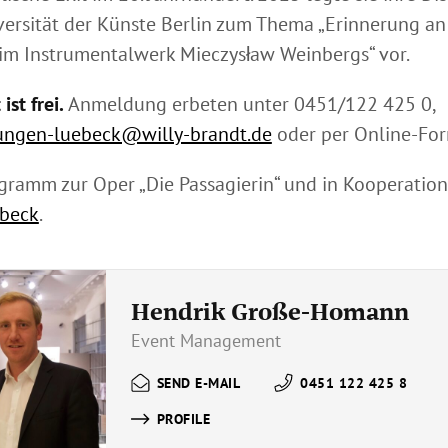
versität der Künste Berlin zum Thema „Erinnerung an
im Instrumentalwerk Mieczysław Weinbergs“ vor.
ist frei.
Anmeldung erbeten unter 0451/122 425 0,
tungen-luebeck@willy-brandt.de
oder per Online-For
gramm zur Oper „Die Passagierin“ und in Kooperatio
übeck
.
Hendrik Große-Homann
Event Management
SEND E-MAIL
0451 122 425 8
PROFILE