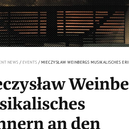
/
/
ENT NEWS
EVENTS
MIECZYSŁAW WEINBERGS MUSIKALISCHES ER
eczysław Weinbe
ikalisches
nnern an den