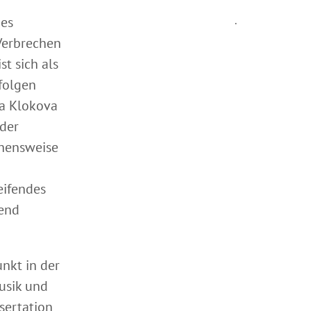
ges
.
 Verbrechen
t sich als
rfolgen
na Klokova
der
ehensweise
eifendes
hend
nkt in der
usik und
ssertation