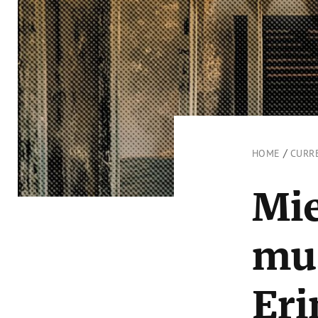
/
HOME
CURR
Mi
mus
Eri