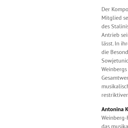
Der Kompon
Mitglied s
des Stalini
Antrieb se
lässt. In i
die Besond
Sowjetunio
Weinbergs 
Gesamtwerk
musikalisc
restriktive
Antonina 
Weinberg-F
das musikal