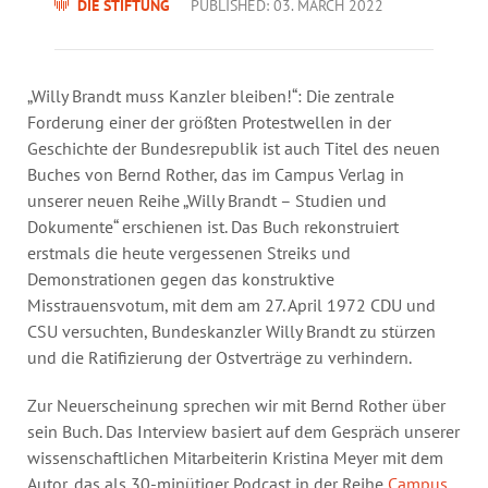
Annual Reports
DIE STIFTUNG
PUBLISHED: 03. MARCH 2022
Organigram
„Willy Brandt muss Kanzler bleiben!“: Die zentrale
Forderung einer der größten Protestwellen in der
Geschichte der Bundesrepublik ist auch Titel des neuen
Buches von Bernd Rother, das im Campus Verlag in
unserer neuen Reihe „Willy Brandt – Studien und
Dokumente“ erschienen ist. Das Buch rekonstruiert
erstmals die heute vergessenen Streiks und
Demonstrationen gegen das konstruktive
Misstrauensvotum, mit dem am 27. April 1972 CDU und
CSU versuchten, Bundeskanzler Willy Brandt zu stürzen
und die Ratifizierung der Ostverträge zu verhindern.
Zur Neuerscheinung sprechen wir mit Bernd Rother über
sein Buch. Das Interview basiert auf dem Gespräch unserer
wissenschaftlichen Mitarbeiterin Kristina Meyer mit dem
Autor, das als 30-minütiger Podcast in der Reihe
Campus