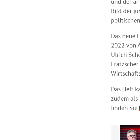
und der an
Bild der j
politische
Das neue H
2022 von A
Ulrich Sch
Fratzscher
Wirtschaft
Das Heft 
zudem als 
finden Sie