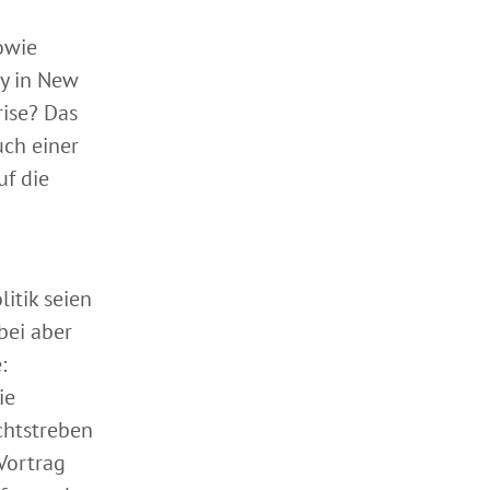
owie
ty in New
rise? Das
ch einer
uf die
itik seien
bei aber
:
ie
chtstreben
Vortrag