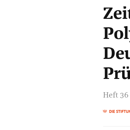
Zei
Pol
Deu
Prü
Heft 36
DIE STIFTU