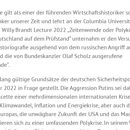
 gilt als einer der führenden Wirtschaftshistoriker s
nker unserer Zeit und lehrt an der Columbia Universi
er Willy Brandt Lecture 2022 „Zeitenwende oder Polyk
tschland auf dem Prüfstand“ unternahm er den Versu
istoriografie ausgehend von dem russischen Angriff a
d die von Bundeskanzler Olaf Scholz ausgerufene
de“.
lang gültige Grundsätze der deutschen Sicherheitspol
r 2022 in Frage gestellt. Die Aggression Putins sei da
acette einer mehrdimensionalen internationalen Krise
Klimawandel, Inflation und Energiekrise, aber auch d
 Europas, die unwägbare Zukunft der USA und das Ma
ieren sich zu einer umfassenden Polykrise. In seinem 