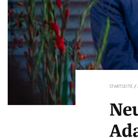
/
STARTSEITE
Ne
Ad