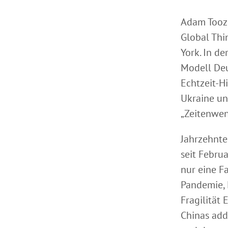
Adam Tooze
Global Thi
York. In d
Modell Deu
Echtzeit-H
Ukraine un
„Zeitenwen
Jahrzehnte
seit Februa
nur eine F
Pandemie, 
Fragilität
Chinas add