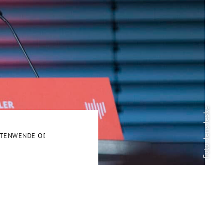
Foto: Jens Jeske
ITENWENDE ODER POLYKRISE? DAS MODELL DEUTSCHLAND AUF DE