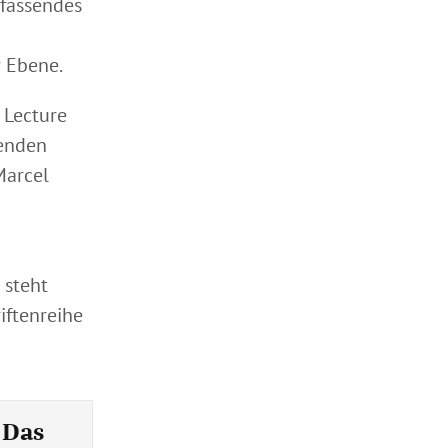
fassendes
r Ebene.
 Lecture
zenden
Marcel
 steht
iftenreihe
 Das