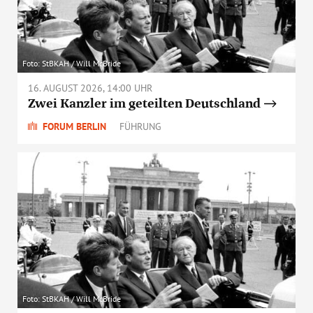
Foto: StBKAH / Will McBride
16. AUGUST 2026, 14:00 UHR
Zwei Kanzler im geteilten Deutschland
FORUM BERLIN
FÜHRUNG
Foto: StBKAH / Will McBride