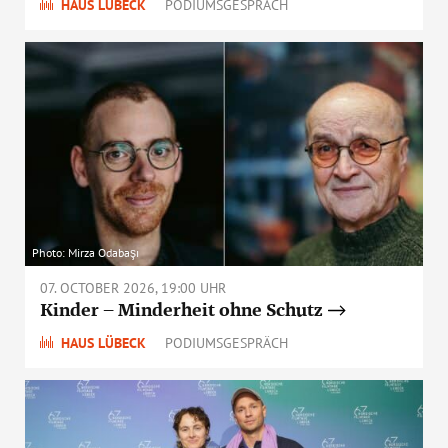
HAUS LÜBECK
PODIUMSGESPRÄCH
Photo: Mirza Odabaşı
07. OCTOBER 2026, 19:00 UHR
Kinder – Minderheit ohne Schutz
HAUS LÜBECK
PODIUMSGESPRÄCH