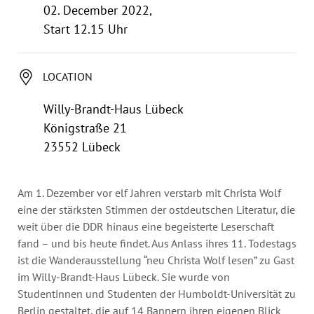
Annual Reports
02. December 2022,
Organigram
Start 12.15 Uhr
LOCATION
Willy-Brandt-Haus Lübeck
Königstraße 21
23552 Lübeck
Am 1. Dezember vor elf Jahren verstarb mit Christa Wolf
eine der stärksten Stimmen der ostdeutschen Literatur, die
weit über die DDR hinaus eine begeisterte Leserschaft
fand – und bis heute findet. Aus Anlass ihres 11. Todestags
ist die Wanderausstellung “neu Christa Wolf lesen” zu Gast
im Willy-Brandt-Haus Lübeck. Sie wurde von
Studentinnen und Studenten der Humboldt-Universität zu
Berlin gestaltet, die auf 14 Bannern ihren eigenen Blick